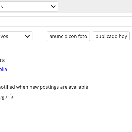
as
evos
anuncio con foto
publicado hoy
te:
lia
otified when new postings are available
egoría: