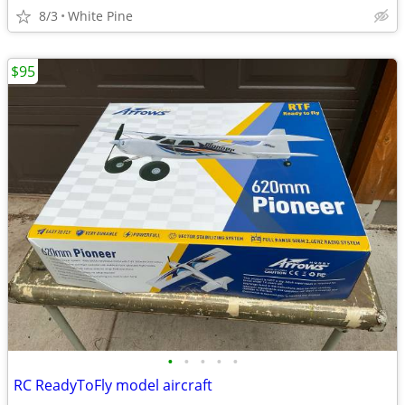
8/3
White Pine
$95
•
•
•
•
•
RC ReadyToFly model aircraft