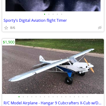
•
•
•
•
•
Sporty’s Digital Aviation flight Timer
8/6
$1,900
•
•
•
•
•
•
•
•
•
•
•
•
•
•
•
•
•
R/C Model Airplane - Hangar 9 Cubcrafters X-Cub w/DLE 60cc Twin Gas En