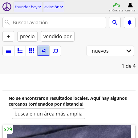
thunder bay
aviación
anúnciate
cuenta
+
precio
vendido por
nuevos
1
de 4
No se encontraron resultados locales. Aquí hay algunos
cercanos (ordenados por distancia)
busca en un área más amplia
$29