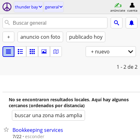
thunder bay
general
anúnciate
cuenta
+
anuncio con foto
publicado hoy
+ nuevo
1 - 2
de 2
No se encontraron resultados locales. Aquí hay algunos
cercanos (ordenados por distancia)
buscar una zona más amplia
Bookkeeping services
esconder
7/22