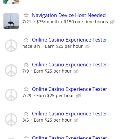
Navigation Device Host Needed
7/21
$75/month + $150 one-time bonus
Online Casino Experience Tester
hace 8 h
Earn $25 per hour
Online Casino Experience Tester
7/9
Earn $25 per hour
Online Casino Experience Tester
7/29
Earn $25 per hour
Online Casino Experience Tester
8/5
Earn $25 per hour
Online Casino Experience Tester