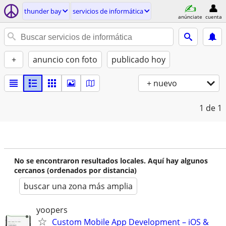
thunder bay
servicios de informática
anúnciate
cuenta
+
anuncio con foto
publicado hoy
+ nuevo
1
de 1
No se encontraron resultados locales. Aquí hay algunos
cercanos (ordenados por distancia)
buscar una zona más amplia
yoopers
Custom Mobile App Development – iOS &