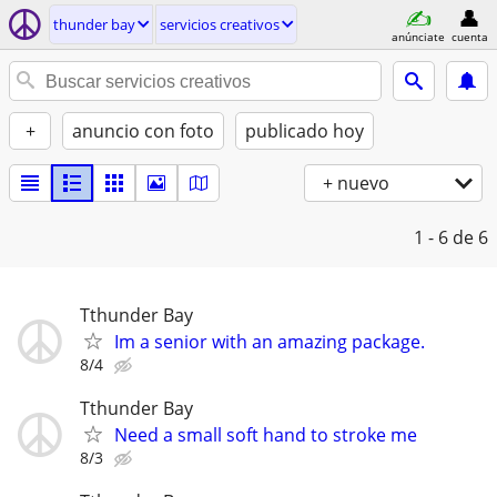
thunder bay
servicios creativos
anúnciate
cuenta
+
anuncio con foto
publicado hoy
+ nuevo
1 - 6
de 6
Tthunder Bay
Im a senior with an amazing package.
8/4
Tthunder Bay
Need a small soft hand to stroke me
8/3