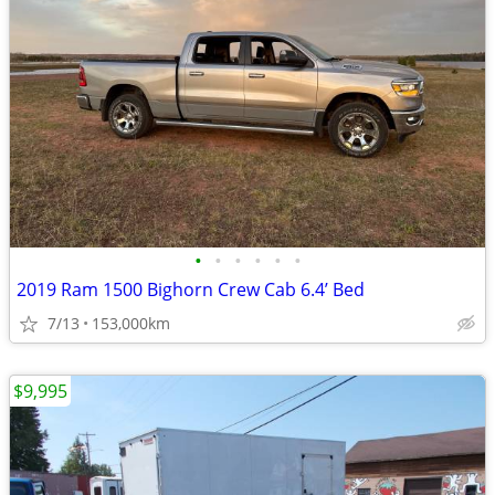
•
•
•
•
•
•
2019 Ram 1500 Bighorn Crew Cab 6.4’ Bed
7/13
153,000km
$9,995