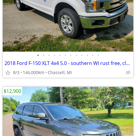
•
•
•
•
•
•
•
•
•
•
•
•
2018 Ford F-150 XLT 4x4 5.0 - southern WI rust free, clean title!
8/3
146,000km
Chassell, MI
$12,900