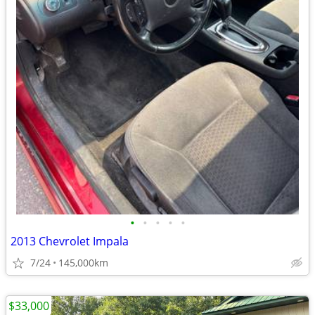
•
•
•
•
•
2013 Chevrolet Impala
7/24
145,000km
$33,000