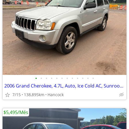
•
•
•
•
•
•
•
•
•
•
•
•
2006 Grand Cherokee, 4.7L, Auto, Ice Cold AC, Sunroof, Nice Jeep.
7/15
138,895km
Hancock
$5,495/Més