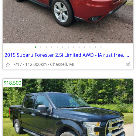
•
•
•
•
•
•
•
•
•
•
•
•
•
2015 Subaru Forester 2.5i Limited AWD - IA rust free, only 112k miles!
7/17
112,000km
Chassell, MI
$18,500