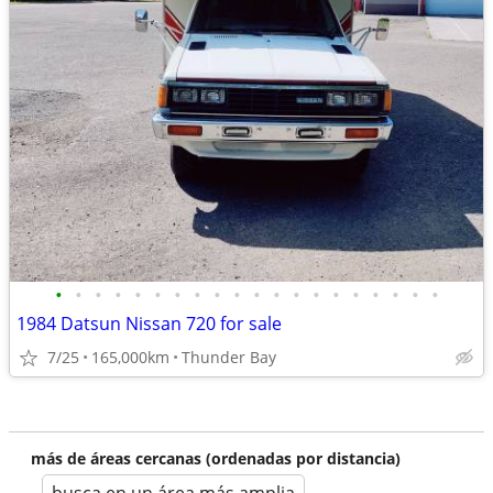
•
•
•
•
•
•
•
•
•
•
•
•
•
•
•
•
•
•
•
•
1984 Datsun Nissan 720 for sale
7/25
165,000km
Thunder Bay
más de áreas cercanas (ordenadas por distancia)