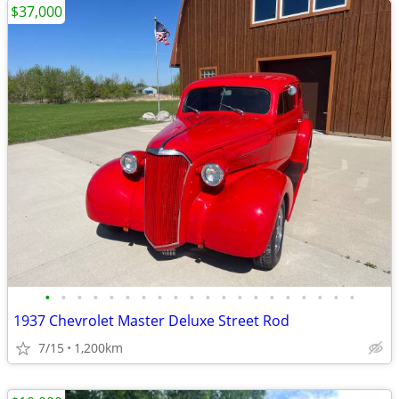
$37,000
•
•
•
•
•
•
•
•
•
•
•
•
•
•
•
•
•
•
•
•
1937 Chevrolet Master Deluxe Street Rod
7/15
1,200km