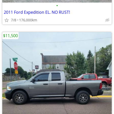
•
2011 Ford Expedition EL. NO RUST!
7/8
176,000km
$11,500