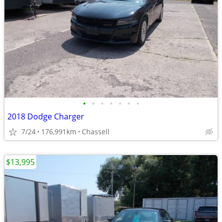
•
•
•
•
•
•
•
2018 Dodge Charger
7/24
176,991km
Chassell
$13,995