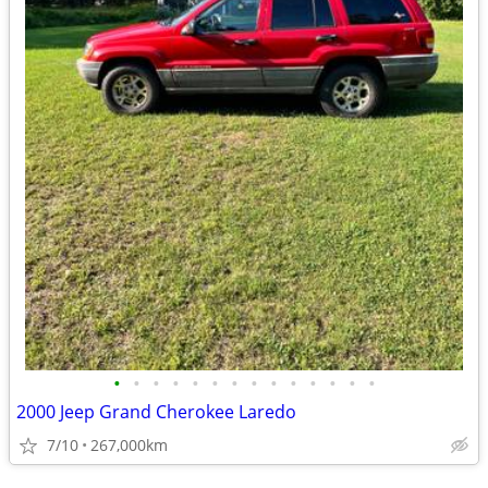
•
•
•
•
•
•
•
•
•
•
•
•
•
•
2000 Jeep Grand Cherokee Laredo
7/10
267,000km