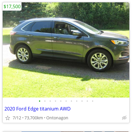
$17,500
•
•
•
•
•
•
•
•
•
•
•
2020 Ford Edge titanium AWD
7/12
73,700km
Ontonagon