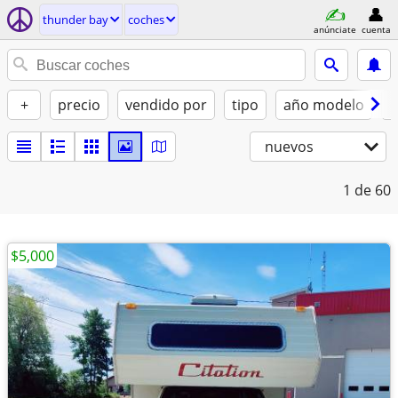
thunder bay
coches
anúnciate
cuenta
+
precio
vendido por
tipo
año modelo
c
nuevos
1
de 60
$5,000