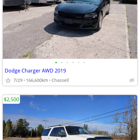
•
•
•
•
•
•
Dodge Charger AWD 2019
7/29
166,600km
Chassell
$2,500