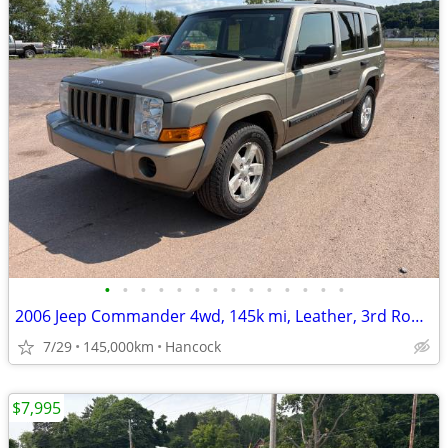
•
•
•
•
•
•
•
•
•
•
•
•
•
•
2006 Jeep Commander 4wd, 145k mi, Leather, 3rd Row Seat, Credit Cards
7/29
145,000km
Hancock
$7,995