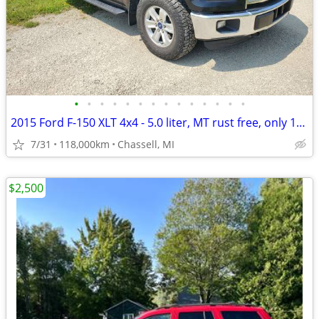
•
•
•
•
•
•
•
•
•
•
•
•
•
•
2015 Ford F-150 XLT 4x4 - 5.0 liter, MT rust free, only 118k miles
7/31
118,000km
Chassell, MI
$2,500