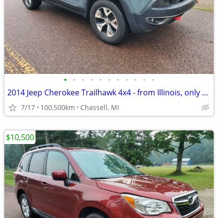
•
•
•
•
•
•
•
•
•
•
•
2014 Jeep Cherokee Trailhawk 4x4 - from Illinois, only 100k miles!
7/17
100,500km
Chassell, MI
$10,500