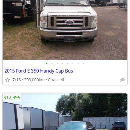
•
•
•
•
•
•
•
•
2015 Ford E 350 Handy Cap Bus
7/15
203,000km
Chassell
$12,995