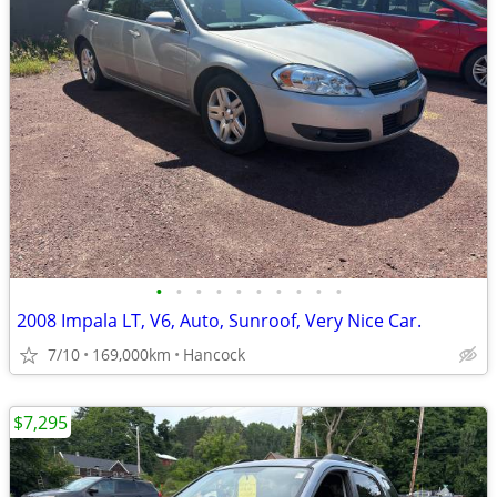
•
•
•
•
•
•
•
•
•
•
2008 Impala LT, V6, Auto, Sunroof, Very Nice Car.
7/10
169,000km
Hancock
$7,295