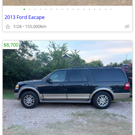
•
•
•
•
•
•
•
•
•
•
•
•
•
•
•
•
•
2013 Ford Eacape
7/28
155,000km
$8,700