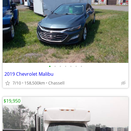
•
•
•
•
•
•
•
2019 Chevrolet Malibu
7/10
158,500km
Chassell
$19,950