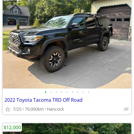
•
•
•
•
•
•
•
•
•
2022 Toyota Tacoma TRD Off Road
7/25
70,000km
Hancock
$12,000