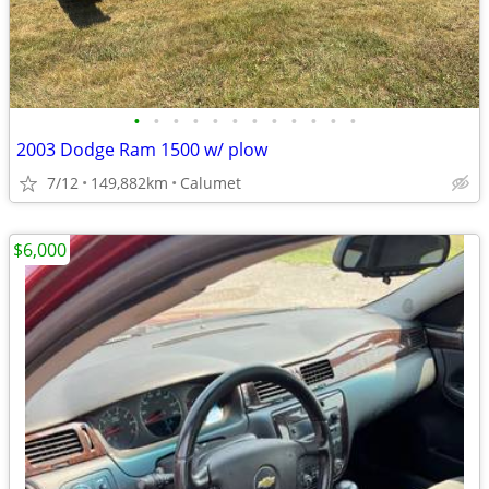
•
•
•
•
•
•
•
•
•
•
•
•
2003 Dodge Ram 1500 w/ plow
7/12
149,882km
Calumet
$6,000