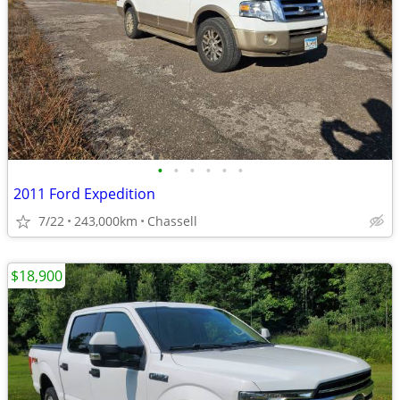
•
•
•
•
•
•
2011 Ford Expedition
7/22
243,000km
Chassell
$18,900