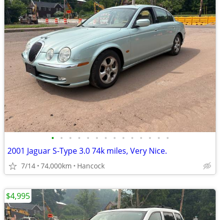
•
•
•
•
•
•
•
•
•
•
•
•
•
•
2001 Jaguar S-Type 3.0 74k miles, Very Nice.
7/14
74,000km
Hancock
$4,995