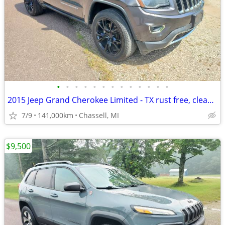
•
•
•
•
•
•
•
•
•
•
•
•
•
2015 Jeep Grand Cherokee Limited - TX rust free, clean title, sunroof!
7/9
141,000km
Chassell, MI
$9,500