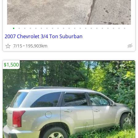
•
•
•
•
•
•
•
•
•
•
•
•
•
•
•
•
•
•
•
•
•
2007 Chevrolet 3/4 Ton Suburban
7/15
195,903km
$1,500