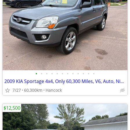
•
•
•
•
•
•
•
•
•
•
•
•
2009 KIA Sportage 4x4, Only 60,300 Miles, V6, Auto, Nice!
7/27
60,300km
Hancock
$12,500