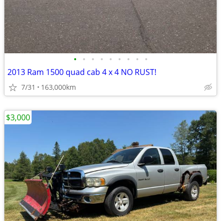
•
•
•
•
•
•
•
•
•
2013 Ram 1500 quad cab 4 x 4 NO RUST!
7/31
163,000km
$3,000