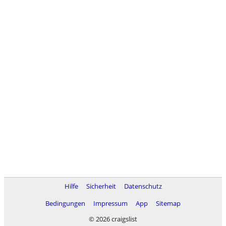
Hilfe
Sicherheit
Datenschutz
Bedingungen
Impressum
App
Sitemap
© 2026 craigslist