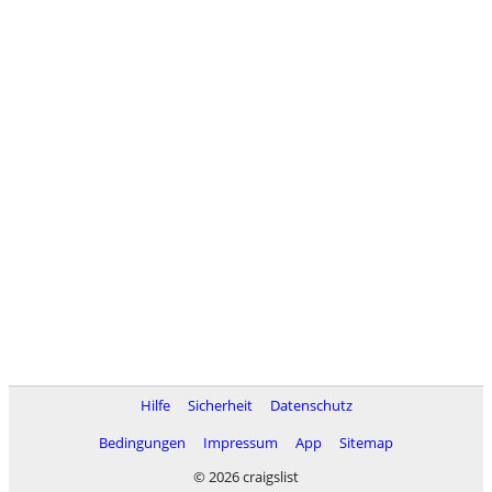
Hilfe
Sicherheit
Datenschutz
Bedingungen
Impressum
App
Sitemap
© 2026 craigslist