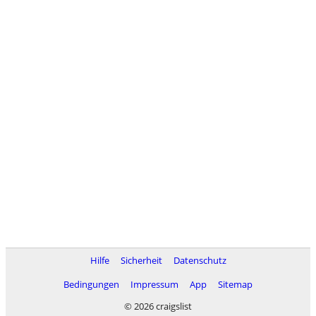
Hilfe
Sicherheit
Datenschutz
Bedingungen
Impressum
App
Sitemap
© 2026 craigslist