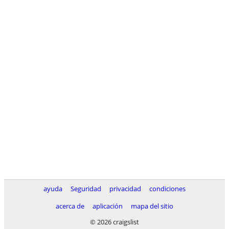
ayuda
Seguridad
privacidad
condiciones
acerca de
aplicación
mapa del sitio
© 2026 craigslist