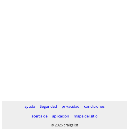
ayuda
Seguridad
privacidad
condiciones
acerca de
aplicación
mapa del sitio
© 2026 craigslist