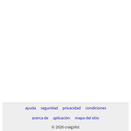
ayuda
seguridad
privacidad
condiciones
acerca de
aplicación
mapa del sitio
© 2026 craigslist