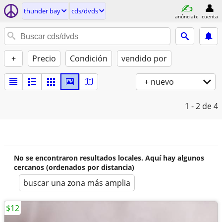
thunder bay
cds/dvds
anúnciate
cuenta
+
Precio
Condición
vendido por
+ nuevo
1 - 2
de 4
No se encontraron resultados locales. Aquí hay algunos
cercanos (ordenados por distancia)
buscar una zona más amplia
$12