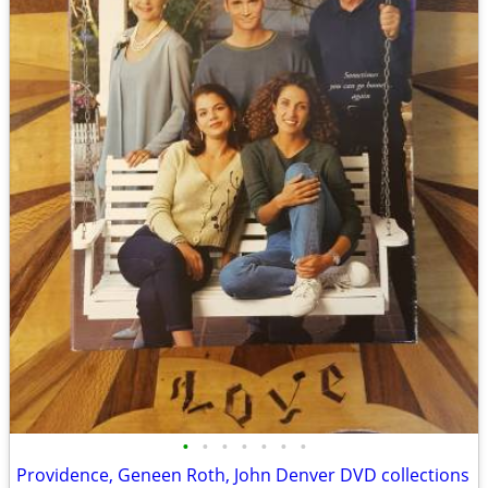
•
•
•
•
•
•
•
Providence, Geneen Roth, John Denver DVD collections