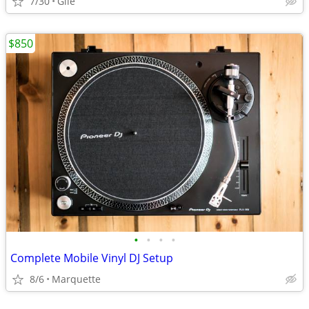
7/30
Gile
$850
•
•
•
•
Complete Mobile Vinyl DJ Setup
8/6
Marquette