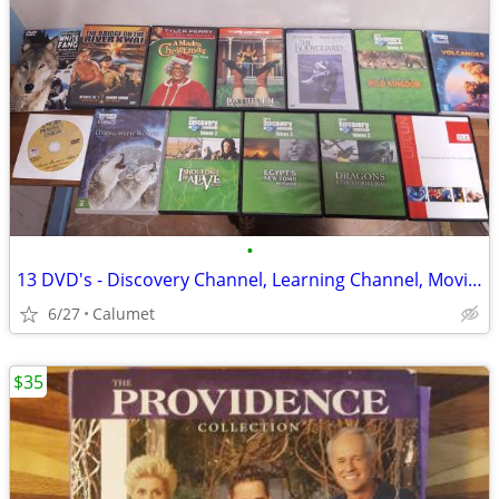
•
13 DVD's - Discovery Channel, Learning Channel, Movies and more
6/27
Calumet
$35