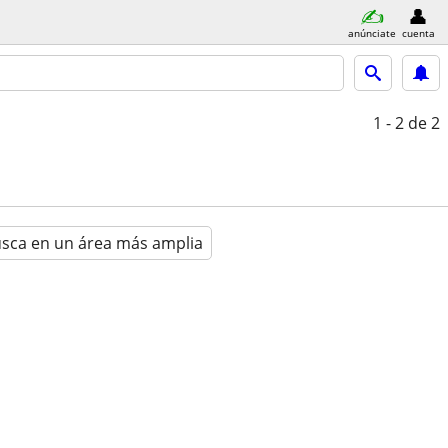
anúnciate
cuenta
1 - 2
de 2
sca en un área más amplia