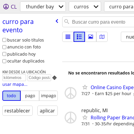
CL
thunder bay
curros
curro para
curro para
evento
nu
buscar solo títulos
anuncio con foto
publicado hoy
ocultar duplicados
KM DESDE LA UBICACIÓN
No se encontraron resultados lo

usar mapa...
Online Casino Expe
7/27
Earn $25 per hour
todo
pago
impago
republic, MI
restablecer
aplicar
Rolling Paper Bra
7/31
30-35/hr depending