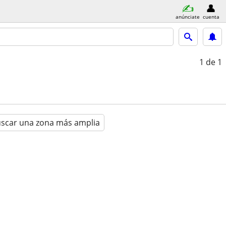
anúnciate
cuenta
1
de 1
scar una zona más amplia