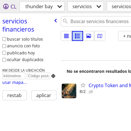
CL
thunder bay
servicios
servicios
servicios
financieros
+ n
buscar solo títulos
anuncio con foto
publicado hoy
ocultar duplicados
KM DESDE LA UBICACIÓN
No se encontraron resultados lo

usar mapa...
Crypto Token and 
8/2
restab
aplicar