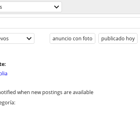
s
evos
anuncio con foto
publicado hoy
te:
lia
otified when new postings are available
egoría: