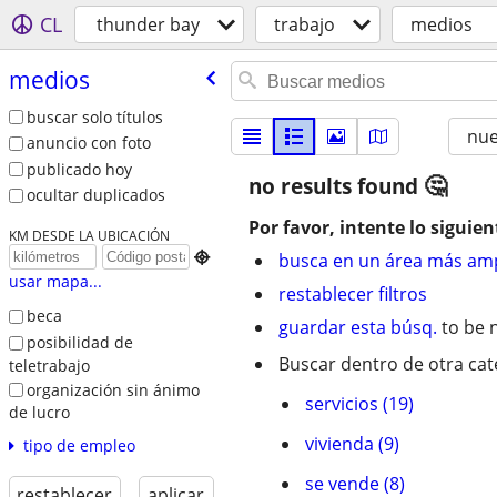
CL
thunder bay
trabajo
medios
medios
buscar solo títulos
nu
anuncio con foto
publicado hoy
no results found
ocultar duplicados
Por favor, intente lo siguien
KM DESDE LA UBICACIÓN

busca en un área más amp
usar mapa...
restablecer filtros
beca
guardar esta búsq.
to be n
posibilidad de
Buscar dentro de otra cat
teletrabajo
organización sin ánimo
servicios (19)
de lucro
vivienda (9)
tipo de empleo
se vende (8)
restablecer
aplicar