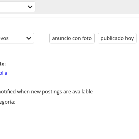
evos
anuncio con foto
publicado hoy
te:
lia
otified when new postings are available
egoría: