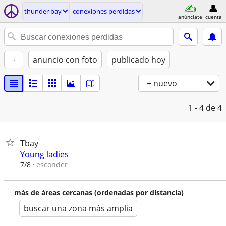
thunder bay
conexiones perdidas
anúnciate
cuenta
+
anuncio con foto
publicado hoy
+ nuevo
1 - 4
de 4
Tbay
Young ladies
esconder
7/8
más de áreas cercanas (ordenadas por distancia)
buscar una zona más amplia