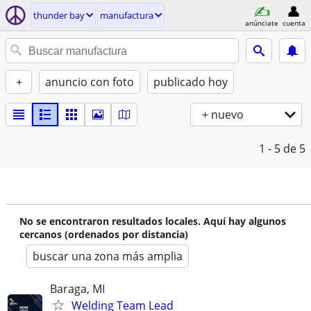
thunder bay
manufactura
anúnciate
cuenta
+
anuncio con foto
publicado hoy
+ nuevo
1 - 5
de 5
No se encontraron resultados locales. Aquí hay algunos
cercanos (ordenados por distancia)
buscar una zona más amplia
Baraga, MI
Welding Team Lead