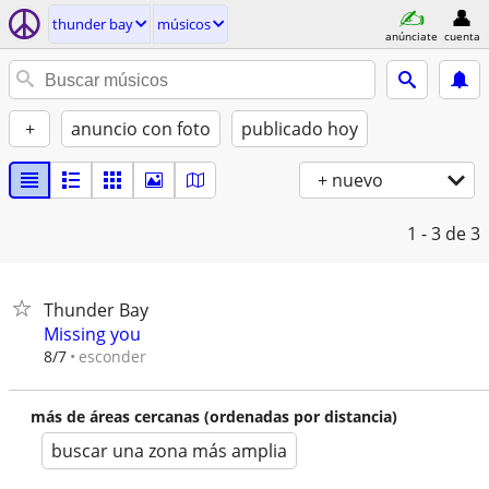
thunder bay
músicos
anúnciate
cuenta
+
anuncio con foto
publicado hoy
+ nuevo
1 - 3
de 3
Thunder Bay
Missing you
esconder
8/7
más de áreas cercanas (ordenadas por distancia)
buscar una zona más amplia