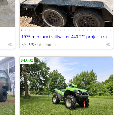
•
•
•
•
•
•
•
•
•
•
•
•
•
•
•
•
•
•
•
•
•
•
•
•
1975 mercury trailtwister 440 T/T project trade
8/5
lake linden
$4,000