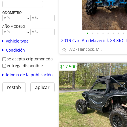
ODÓMETRO
-
AÑO MODELO
-
•
•
•
•
•
•
•
•
2019 Can Am Maverick X3 XRC 
vehicle type
7/2
Hancock, Mi.
Condición
se acepta criptomoneda
entrega disponible
$17,500
idioma de la publicación
restab
aplicar