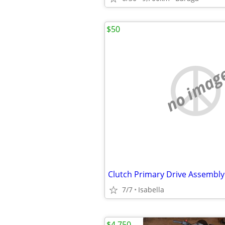
$50
no imag
7/7
Isabella
$4,750