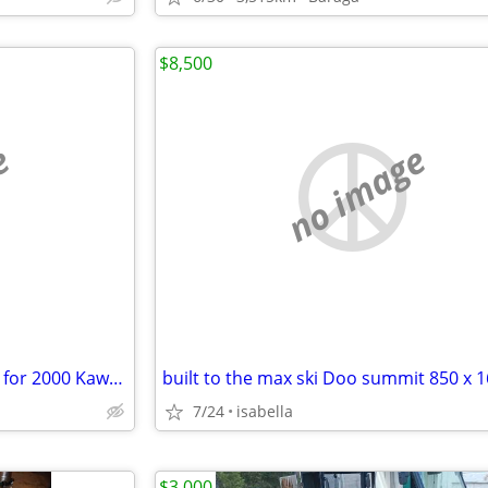
$8,500
e
no image
Clutch Primary Drive Assembly for 2000 Kawasaki Mule 2510, Type KAF620
built to the max ski Doo summit 850 x 
7/24
isabella
$3,000