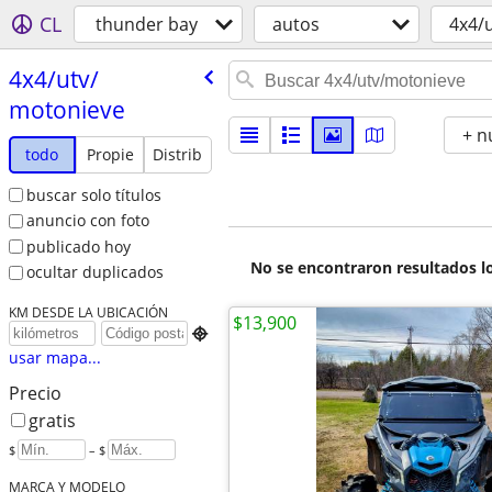
CL
thunder bay
autos
4x4/
4x4/​utv/​
motonieve
+ n
todo
Propie
Distrib
buscar solo títulos
anuncio con foto
publicado hoy
No se encontraron resultados lo
ocultar duplicados
KM DESDE LA UBICACIÓN
$13,900

usar mapa...
Precio
gratis
$
– $
MARCA Y MODELO