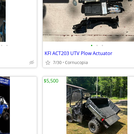
•
•
•
•
•
KFI ACT203 UTV Plow Actuator
7/30
Cornucopia
$5,500