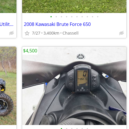
•
•
•
•
•
•
•
•
•
•
1986 Chevrolet M1009 4X4 Commercial Utility Cargo Vehicle
2008 Kawasaki Brute Force 650
7/27
3,400km
Chassell
$4,500
•
•
•
•
•
•