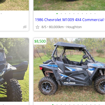
•
•
•
•
•
•
•
•
•
•
•
8/5
80,000km
Houghton
$8,500
•
•
•
•
•
•
•
•
•
•
•
•
•