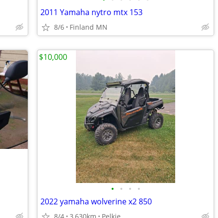
2011 Yamaha nytro mtx 153
8/6
Finland MN
$10,000
•
•
•
•
2022 yamaha wolverine x2 850
8/4
3,630km
Pelkie