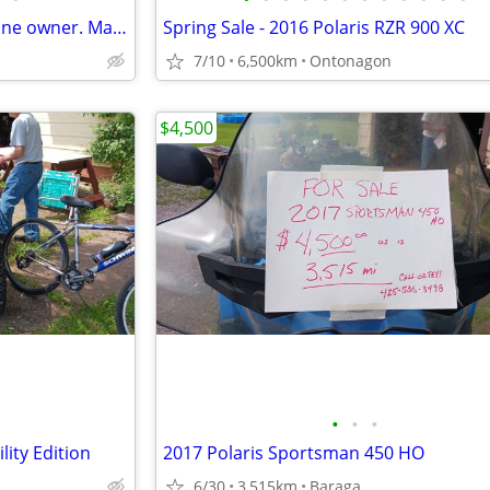
Most sale, like new condition, one owner. Many add ons
Spring Sale - 2016 Polaris RZR 900 XC
7/10
6,500km
Ontonagon
$4,500
•
•
•
lity Edition
2017 Polaris Sportsman 450 HO
6/30
3,515km
Baraga