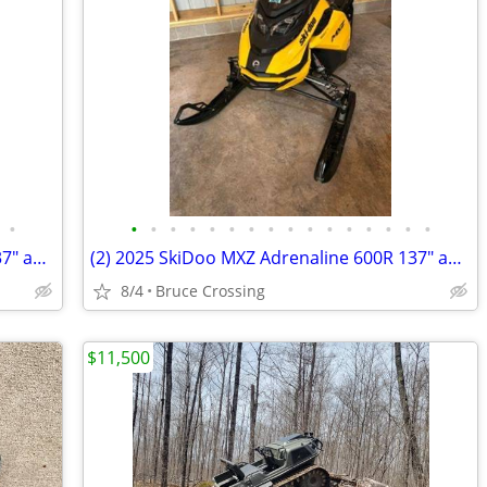
•
•
•
•
•
•
•
•
•
•
•
•
•
•
•
•
•
(2) 2025 SkiDoo MXZ Adrenaline 600R 137" and Sno Pro Trailer
(2) 2025 SkiDoo MXZ Adrenaline 600R 137" and Sno Pro Trailer
8/4
Bruce Crossing
$11,500