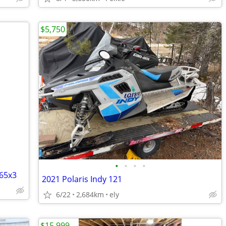
$5,750
•
•
•
•
165x3
2021 Polaris Indy 121
6/22
2,684km
ely
$15,999