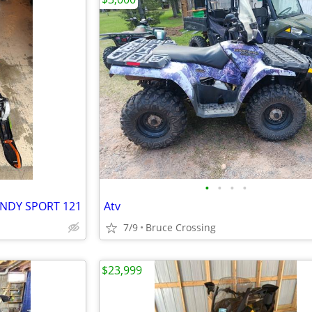
•
•
•
•
 INDY SPORT 121
Atv
7/9
Bruce Crossing
$23,999