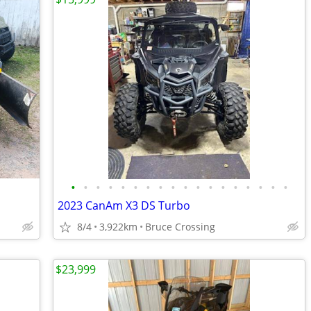
•
•
•
•
•
•
•
•
•
•
•
•
•
•
•
•
•
•
2023 CanAm X3 DS Turbo
8/4
3,922km
Bruce Crossing
$23,999