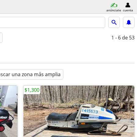
anúnciate
cuenta
1 - 6
de 53
scar una zona más amplia
$1,300