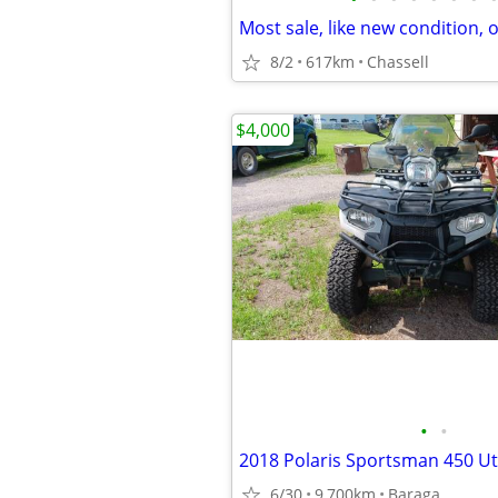
8/2
617km
Chassell
$4,000
•
•
2018 Polaris Sportsman 450 Uti
6/30
9,700km
Baraga