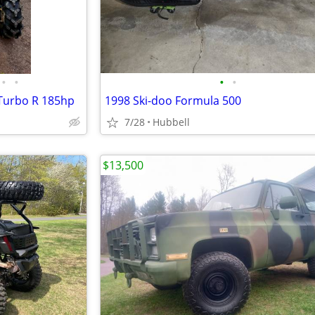
•
•
•
•
Turbo R 185hp
1998 Ski-doo Formula 500
7/28
Hubbell
$13,500