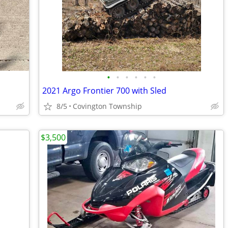
•
•
•
•
•
•
2021 Argo Frontier 700 with Sled
8/5
Covington Township
$3,500