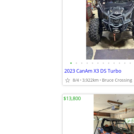
•
•
•
•
•
•
•
•
•
•
•
•
2023 CanAm X3 DS Turbo
8/4
3,922km
Bruce Crossing
$13,800