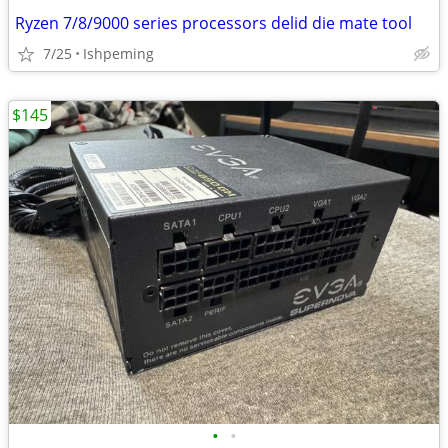
Ryzen 7/8/9000 series processors delid die mate tool
7/25
Ishpeming
$145
•
•