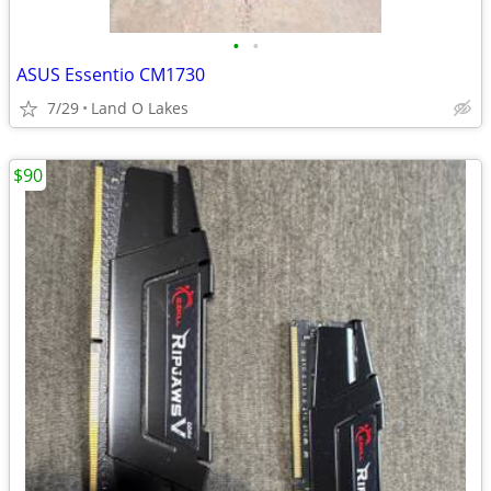
•
•
ASUS Essentio CM1730
7/29
Land O Lakes
$90