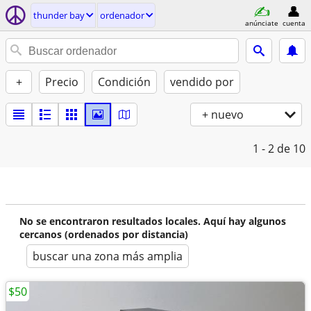
thunder bay
ordenador
anúnciate
cuenta
+
Precio
Condición
vendido por
+ nuevo
1 - 2
de 10
No se encontraron resultados locales. Aquí hay algunos
cercanos (ordenados por distancia)
buscar una zona más amplia
$50