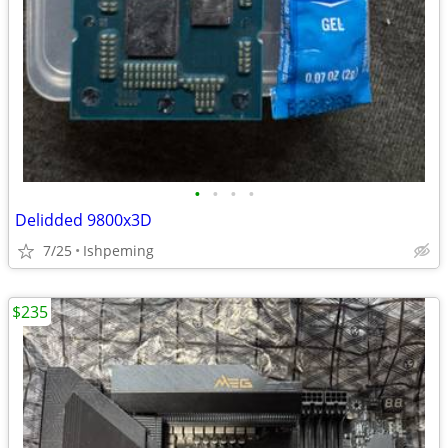
•
•
•
•
Delidded 9800x3D
7/25
Ishpeming
$235