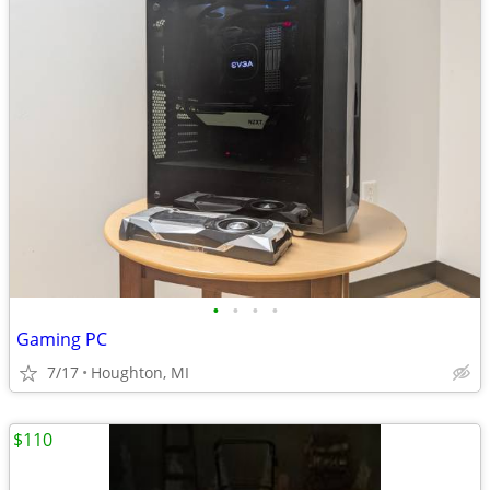
•
•
•
•
Gaming PC
7/17
Houghton, MI
$110