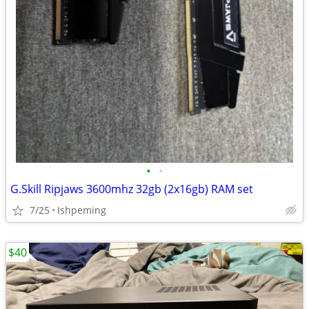
•
•
G.Skill Ripjaws 3600mhz 32gb (2x16gb) RAM set
7/25
Ishpeming
$40