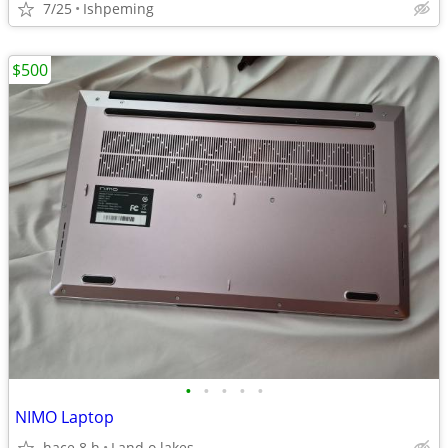
7/25
Ishpeming
$500
•
•
•
•
•
NIMO Laptop
hace 8 h
Land o lakes