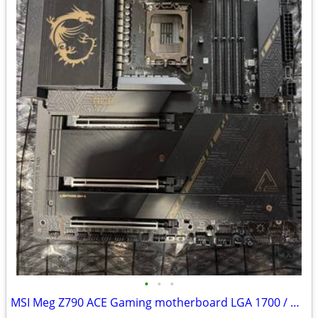
•
•
•
MSI Meg Z790 ACE Gaming motherboard LGA 1700 / DDR5 / E-ATX