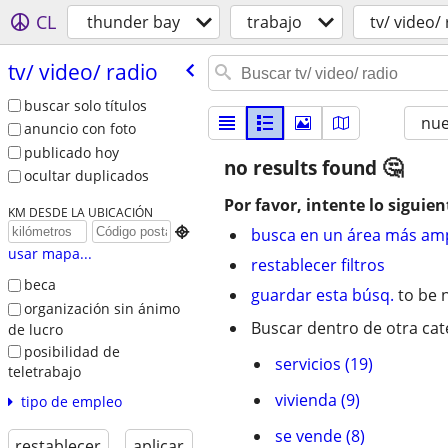
CL
thunder bay
trabajo
tv/ video/
tv/​ video/​ radio
buscar solo títulos
nu
anuncio con foto
publicado hoy
no results found
ocultar duplicados
Por favor, intente lo siguien
KM DESDE LA UBICACIÓN

busca en un área más amp
usar mapa...
restablecer filtros
beca
guardar esta búsq.
to be n
organización sin ánimo
Buscar dentro de otra cat
de lucro
posibilidad de
servicios (19)
teletrabajo
vivienda (9)
tipo de empleo
se vende (8)
restablecer
aplicar