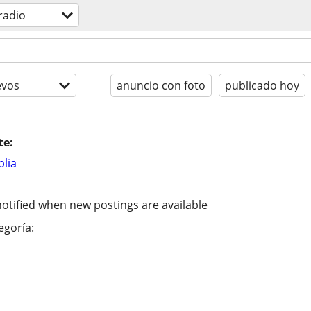
 radio
evos
anuncio con foto
publicado hoy
te:
lia
otified when new postings are available
egoría: