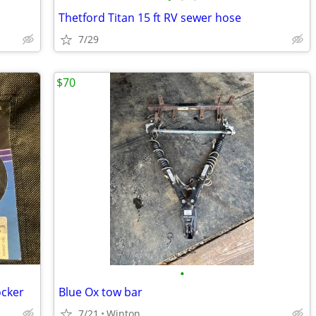
Thetford Titan 15 ft RV sewer hose
7/29
$70
•
ocker
Blue Ox tow bar
7/21
Winton