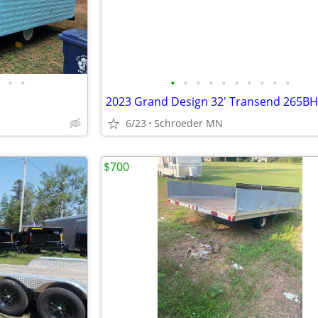
•
•
•
•
•
•
•
•
•
•
•
•
2023 Grand Design 32' Transend 265BH
6/23
Schroeder MN
$700