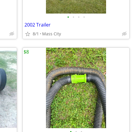
•
•
•
•
2002 Trailer
8/1
Mass City
$8
•
•
•