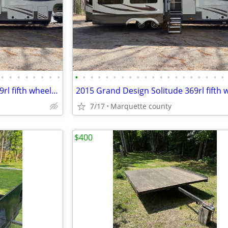
•
•
•
•
•
•
•
•
•
•
•
•
•
•
•
•
•
•
•
•
•
•
•
•
•
•
•
•
2015 Grand Design Solitude 369rl fifth wheel trailer
2015 Grand Design Solitude 369rl fifth 
7/17
Marquette county
$400