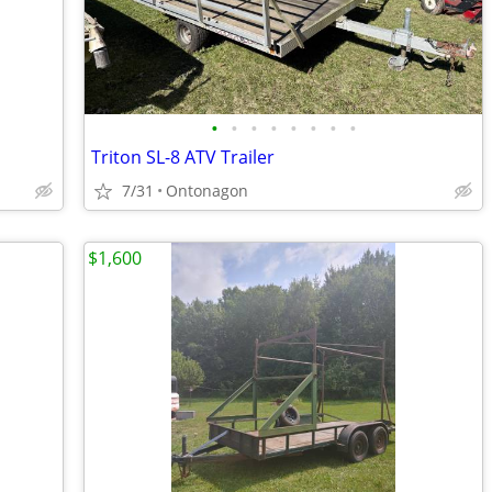
•
•
•
•
•
•
•
•
Triton SL-8 ATV Trailer
7/31
Ontonagon
$1,600