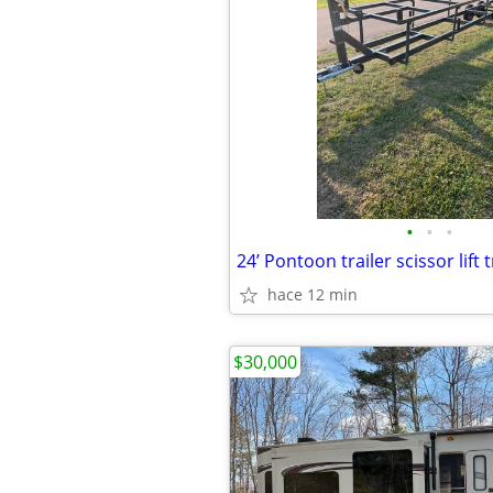
•
•
•
24’ Pontoon trailer scissor lift
hace 12 min
$30,000