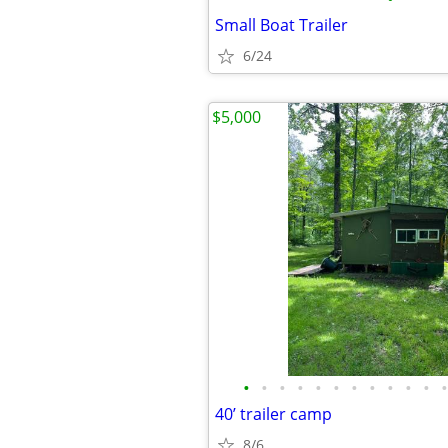
Small Boat Trailer
6/24
$5,000
•
•
•
•
•
•
•
•
•
•
•
•
40’ trailer camp
8/6