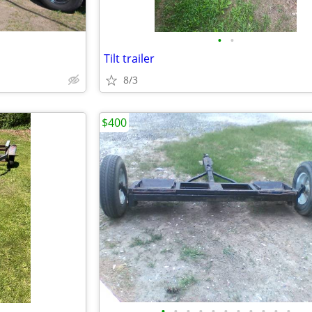
•
•
Tilt trailer
8/3
$400
•
•
•
•
•
•
•
•
•
•
•