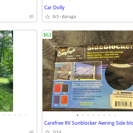
Car Dolly
8/3
Baraga
$63
•
•
•
•
•
•
•
•
•
•
•
•
•
Carefree RV Sunblocker Awning Side bl
7/14