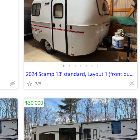
•
•
•
•
•
•
•
2024 Scamp 13’ standard, Layout 1 (front bunks)(Embarrass)
7/3
$30,000