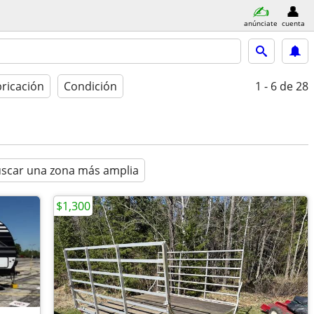
anúnciate
cuenta
bricación
Condición
1 - 6
de 28
scar una zona más amplia
$1,300