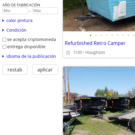
AÑO DE FABRICACIÓN
-
color pintura
Condición
•
•
•
•
•
•
•
•
•
se acepta criptomoneda
Refurbished Retro Camper
entrega disponible
7/30
Houghton
idioma de la publicación
restab
aplicar