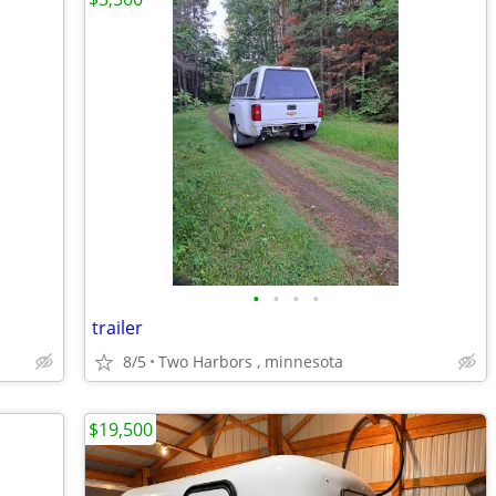
•
•
•
•
trailer
8/5
Two Harbors , minnesota
$19,500