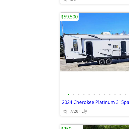
$59,500
•
•
•
•
•
•
•
•
•
•
•
•
2024 Cherokee Platinum 315p
7/28
Ely
$250