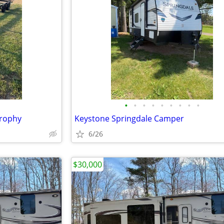
•
•
•
•
•
•
•
•
•
 trophy
Keystone Springdale Camper
6/26
$30,000