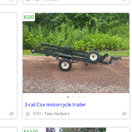
$500
•
•
•
•
3-rail Cox motorcycle trailer
7/31
Two Harbors
$3,500