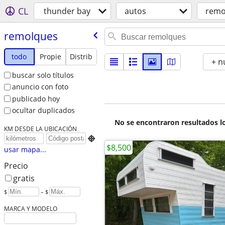
CL
thunder bay
autos
remo
remolques
todo
Propie
Distrib
+ n
buscar solo títulos
anuncio con foto
publicado hoy
ocultar duplicados
No se encontraron resultados lo
KM DESDE LA UBICACIÓN

$8,500
usar mapa...
Precio
gratis
$
– $
MARCA Y MODELO