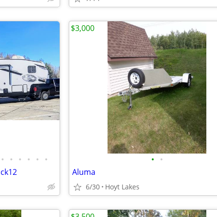
$3,000
•
•
•
•
•
•
•
•
ack12
Aluma
6/30
Hoyt Lakes
$3,500