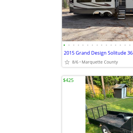
•
•
•
•
•
•
•
•
•
•
•
•
•
•
•
8/6
Marquette County
$425