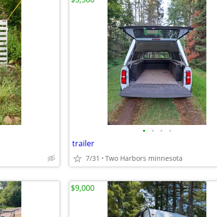
•
•
•
•
trailer
7/31
Two Harbors minnesota
$9,000