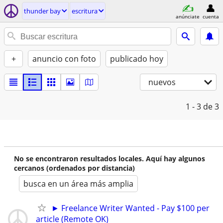
thunder bay
escritura
anúnciate
cuenta
+
anuncio con foto
publicado hoy
nuevos
1 - 3
de 3
No se encontraron resultados locales. Aquí hay algunos
cercanos (ordenados por distancia)
busca en un área más amplia
► Freelance Writer Wanted - Pay $100 per
article (Remote OK)