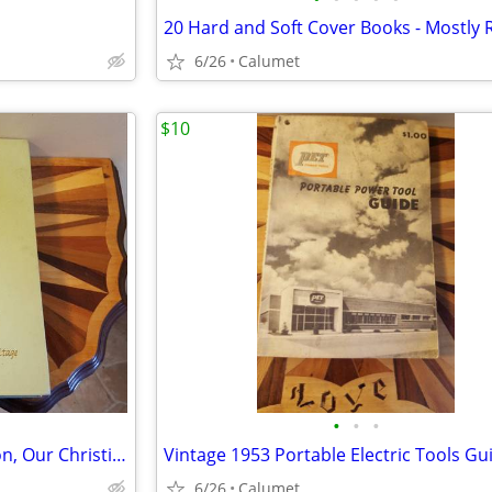
6/26
Calumet
$10
•
•
•
Vintage 1952 Hope of the Nation, Our Christian Heritage book
6/26
Calumet