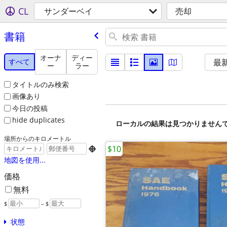
CL
サンダーベイ
売却
書籍
オーナ
ディー
すべて
最
ー
ラー
タイトルのみ検索
画像あり
今日の投稿
hide duplicates
ローカルの結果は見つかりません
場所からのキロメートル
$10

地図を使用...
価格
無料
$
– $
状態