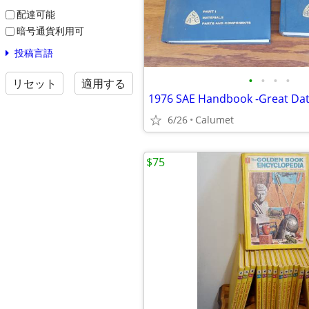
配達可能
暗号通貨利用可
投稿言語
•
•
•
•
リセット
適用する
6/26
Calumet
$75