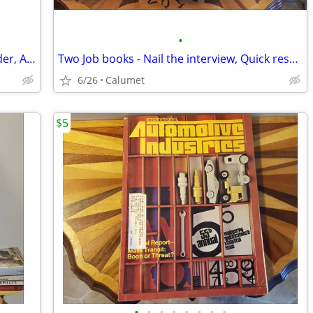
•
Three English class books - College Reader, American Fiction, Poetry
Two Job books - Nail the interview, Quick resume and Cover Letter
6/26
Calumet
$5
•
•
•
•
•
•
•
•