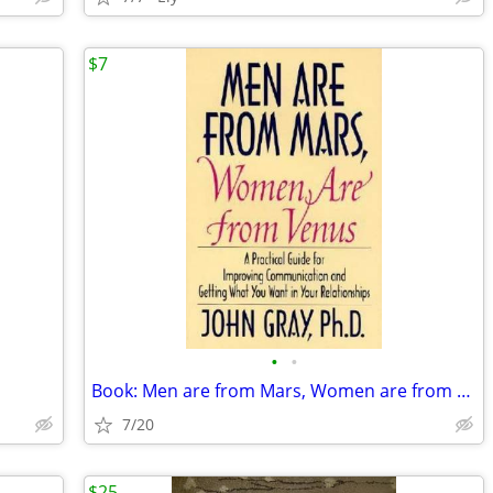
$7
•
•
Book: Men are from Mars, Women are from Venus
7/20
$25