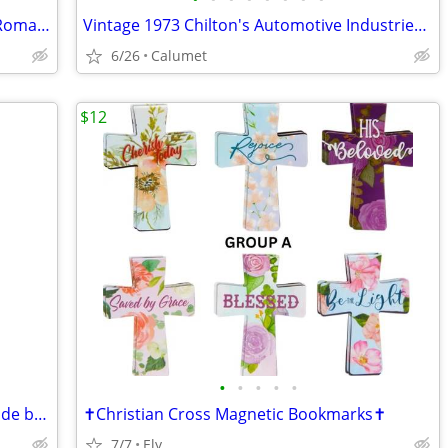
20 Hard and Soft Cover Books - Mostly Romances
Vintage 1973 Chilton's Automotive Industries Engineering book
6/26
Calumet
$12
•
•
•
•
•
Vintage 1953 Portable Electric Tools Guide book
✝️Christian Cross Magnetic Bookmarks✝️
7/7
Ely