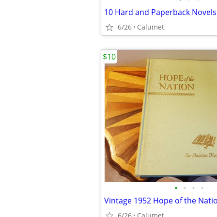
10 Hard and Paperback Novels
6/26
Calumet
$10
•
•
•
•
6/26
Calumet