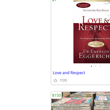
•
•
•
Love and Respect
7/20
$150