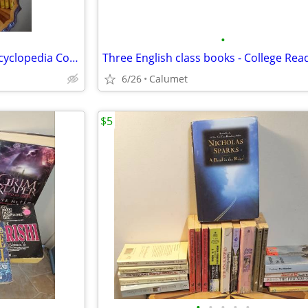
•
Vintage Little Golden Books Encyclopedia Complete Set of 16
6/26
Calumet
$5
•
•
•
•
•