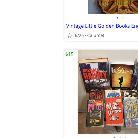
•
•
6/26
Calumet
$15
•
•
•