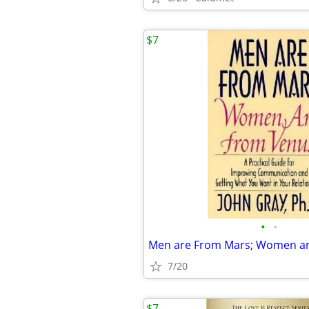
$7
•
•
Men are From Mars; Women a
7/20
$7