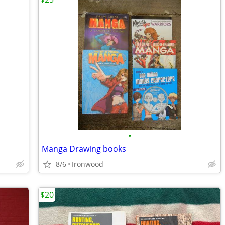
•
Manga Drawing books
8/6
Ironwood
$20