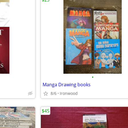
•
Manga Drawing books
8/6
Ironwood
$45