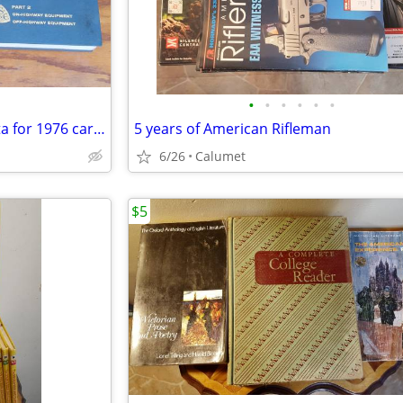
•
•
•
•
•
•
1976 SAE Handbook -Great Data for 1976 cars, motorcycles, etc.
5 years of American Rifleman
6/26
Calumet
$5