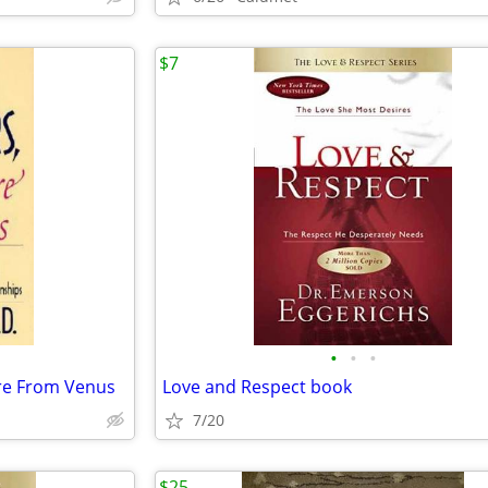
$7
•
•
•
re From Venus
Love and Respect book
7/20
$25