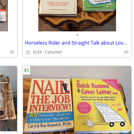
•
Horseless Rider and Straight Talk about Love and Sex books
6/26
Calumet
$5