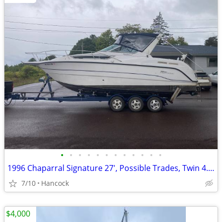
•
•
•
•
•
•
•
•
•
•
•
•
1996 Chaparral Signature 27', Possible Trades, Twin 4.3 Mercs, Loaded
7/10
Hancock
$4,000