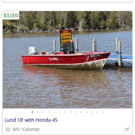
$3,000
•
•
•
•
•
•
•
•
•
•
•
•
•
•
Lund 18’ with Honda 45
8/5
Calumet