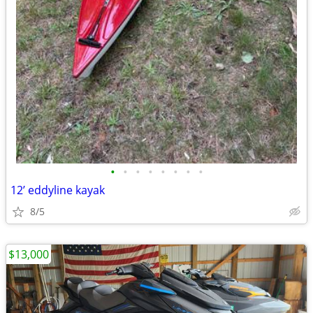
•
•
•
•
•
•
•
•
12’ eddyline kayak
8/5
$13,000