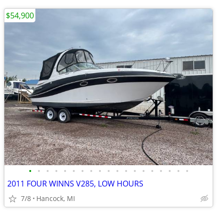
$54,900
•
•
•
•
•
•
•
•
•
•
•
•
•
•
•
•
•
•
•
2011 FOUR WINNS V285, LOW HOURS
7/8
Hancock, MI