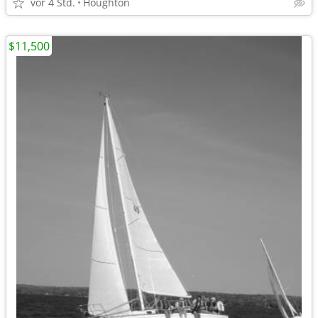
vor 4 Std.
Houghton
$11,500