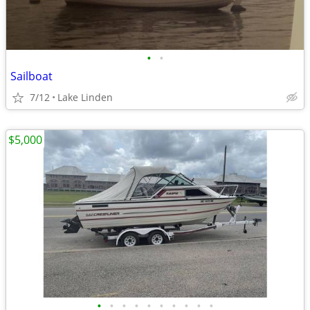
•
•
Sailboat
7/12
Lake Linden
$5,000
•
•
•
•
•
•
•
•
•
•