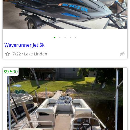
•
•
•
•
•
Waverunner Jet Ski
7/22
Lake Linden
$9,500