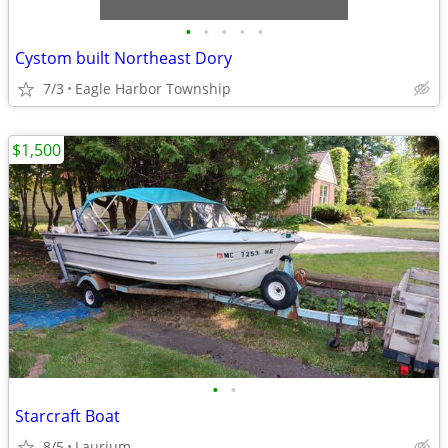
•
•
•
•
•
Cystom built Northeast Dory
7/3
Eagle Harbor Township
$1,500
•
•
Starcraft Boat
8/5
Laurium