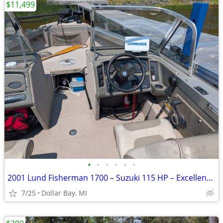
$11,499
•
•
•
•
•
•
2001 Lund Fisherman 1700 – Suzuki 115 HP – Excellent Running Condition
7/25
Dollar Bay, MI