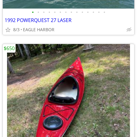
•
•
•
•
•
•
•
•
•
•
•
•
•
•
1992 POWERQUEST 27 LASER
8/3
EAGLE HARBOR
$650