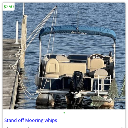
$250
•
Stand off Mooring whips