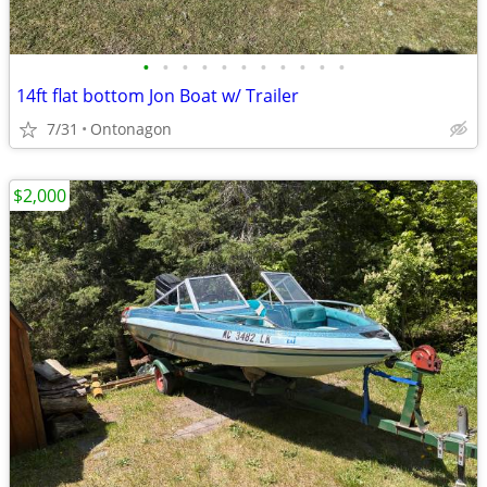
•
•
•
•
•
•
•
•
•
•
•
14ft flat bottom Jon Boat w/ Trailer
7/31
Ontonagon
$2,000