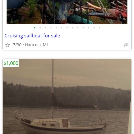
•
•
•
•
•
•
•
•
•
•
•
•
•
Cruising sailboat for sale
7/30
Hancock MI
$1,000