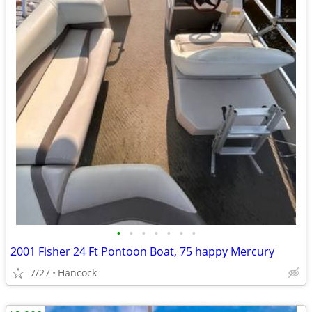
•
•
•
•
•
•
•
2001 Fisher 24 Ft Pontoon Boat, 75 happy Mercury
7/27
Hancock