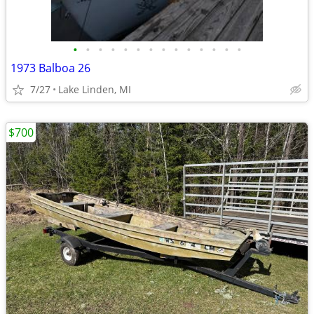
•
•
•
•
•
•
•
•
•
•
•
•
•
•
1973 Balboa 26
7/27
Lake Linden, MI
$700