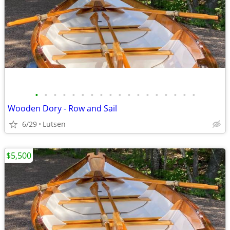
•
•
•
•
•
•
•
•
•
•
•
•
•
•
•
•
•
•
Wooden Dory - Row and Sail
6/29
Lutsen
$5,500