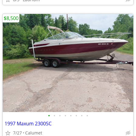
$8,500
•
•
•
•
•
•
•
•
1997 Maxum 2300SC
7/27
Calumet