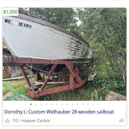
$1,000
•
•
•
•
•
•
•
•
•
•
•
•
•
•
Dorothy L: Custom Widhauber 28 wooden sailboat
7/2
Hopper Carbor