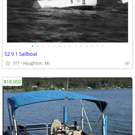
•
•
•
•
•
•
•
•
•
•
•
•
•
•
S2 9.1 Sailboat
7/7
Houghton, MI
$18,000