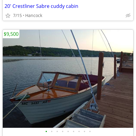
20' Crestliner Sabre cuddy cabin
7/15
Hancock
$9,500
•
•
•
•
•
•
•
•
•