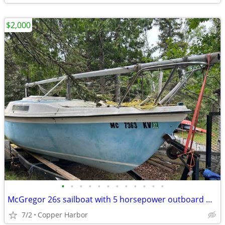
$2,000
•
•
•
•
•
•
•
•
•
•
•
•
McGregor 26s sailboat with 5 horsepower outboard motor and trailer
7/2
Copper Harbor