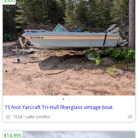
$300
•
•
•
15 foot Yarcraft Tri-Hull fiberglass vintage boat.
7/24
Lake Linden
$14,995