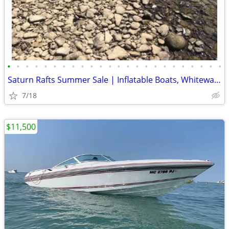
•
•
•
•
•
•
•
•
•
•
•
•
•
•
•
•
•
•
•
•
•
•
•
•
Saturn Rafts Summer Sale | Inflatable Boats, Whitewater Rafts, Kayaks
7/18
$11,500