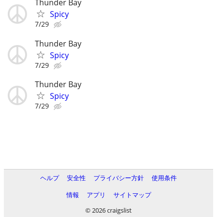
Thunder Bay
Spicy
7/29
Thunder Bay
Spicy
7/29
Thunder Bay
Spicy
7/29
ヘルプ
安全性
プライバシー方針
使用条件
情報
アプリ
サイトマップ
© 2026 craigslist