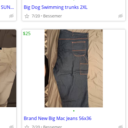
ASSORTED PAIRS OF MEN'S & WOMEN'S SUNGLASSES
Big Dog Swimming trunks 2XL
7/20
Bessemer
$25
•
Brand New Big Mac Jeans 56x36
7/20
Bessemer