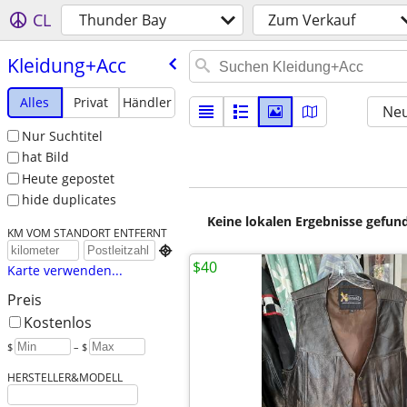
CL
Thunder Bay
Zum Verkauf
Kleidung+Acc
Alles
Privat
Händler
Neu
Nur Suchtitel
hat Bild
Heute gepostet
hide duplicates
Keine lokalen Ergebnisse gefund
KM VOM STANDORT ENTFERNT

$40
Karte verwenden...
Preis
Kostenlos
$
– $
HERSTELLER&MODELL