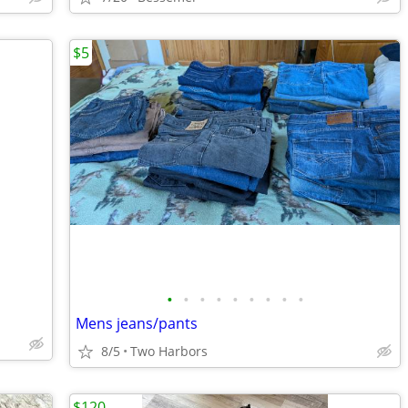
$5
•
•
•
•
•
•
•
•
•
Mens jeans/pants
8/5
Two Harbors
$120