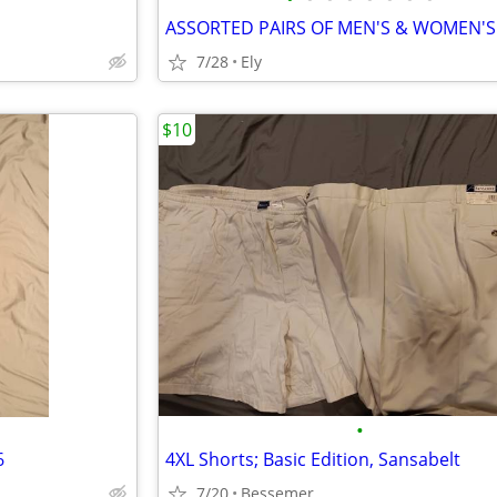
7/28
Ely
$10
•
6
4XL Shorts; Basic Edition, Sansabelt
7/20
Bessemer