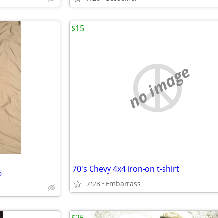
$15
no image
70's Chevy 4x4 iron-on t-shirt
6
7/28
Embarrass
$25