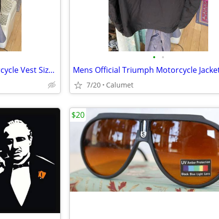
•
•
X-Element Mens Leather Motorcycle Vest Size XL
7/20
Calumet
$20