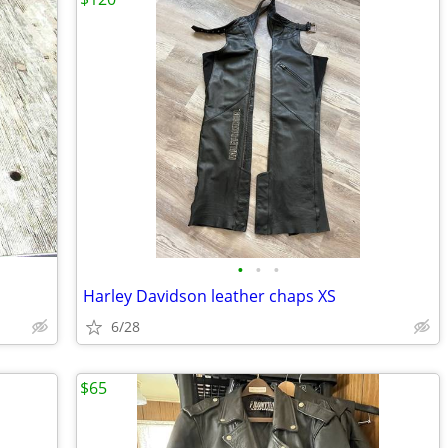
•
•
•
Harley Davidson leather chaps XS
6/28
$65