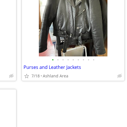
•
•
•
•
•
•
•
•
•
Purses and Leather Jackets
7/18
Ashland Area