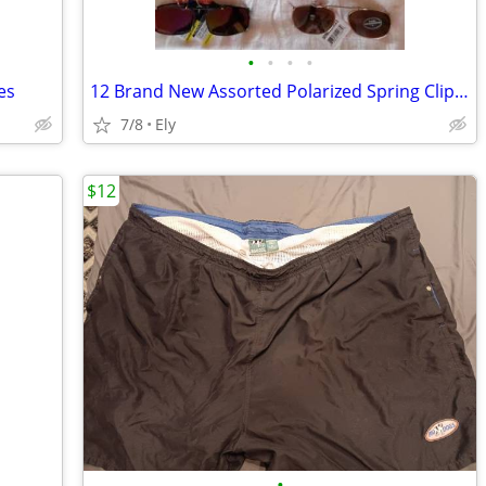
•
•
•
•
es
12 Brand New Assorted Polarized Spring Clip-On Sunglass Lenses
7/8
Ely
$12
•