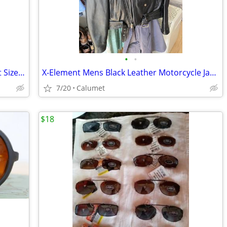
•
•
Mens Official Triumph Motorcycle Jacket Size XXL Zip out lining.
X-Element Mens Black Leather Motorcycle Jacket Size 46
7/20
Calumet
$18