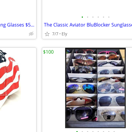
•
•
•
•
•
•
16 Different Pairs Of Men's Riding Glasses $5.00 Each
The Classic Aviator BluBlocker Sunglass
7/7
Ely
$100
•
•
•
•
•
•
•
•