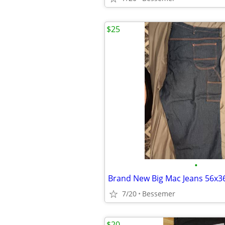
$25
•
Brand New Big Mac Jeans 56x3
7/20
Bessemer
$20