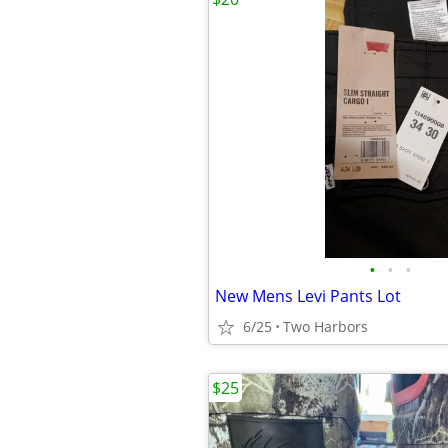
•
•
•
New Mens Levi Pants Lot
6/25
Two Harbors
$25