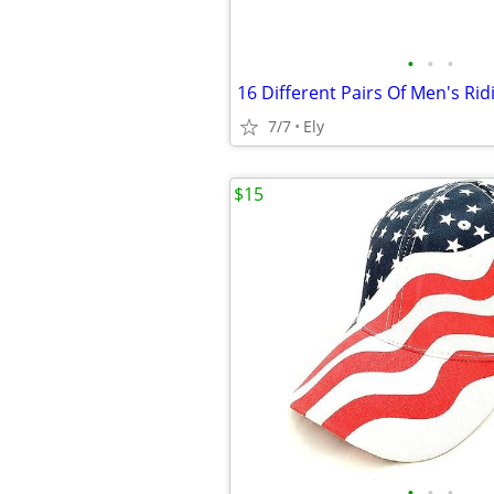
•
•
•
7/7
Ely
$15
•
•
•