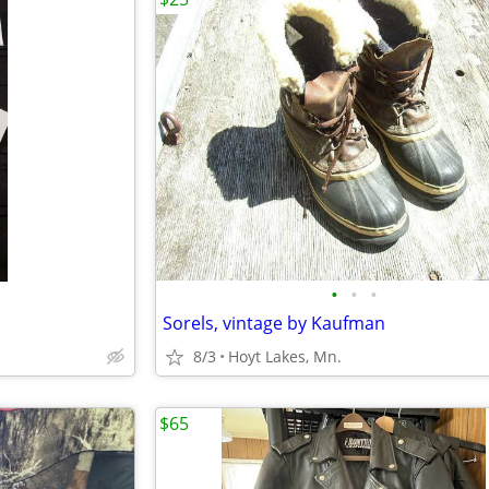
•
•
•
Sorels, vintage by Kaufman
8/3
Hoyt Lakes, Mn.
$65