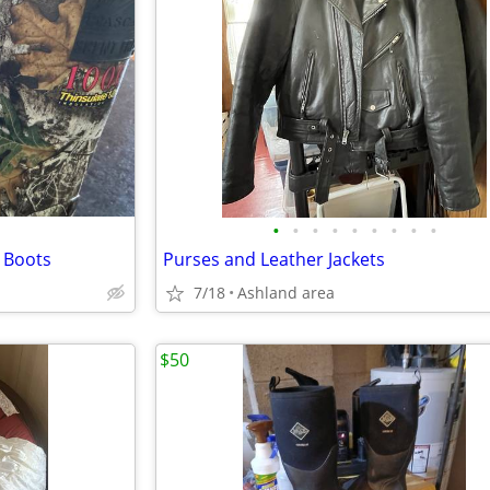
•
•
•
•
•
•
•
•
•
 Boots
Purses and Leather Jackets
7/18
Ashland area
$50