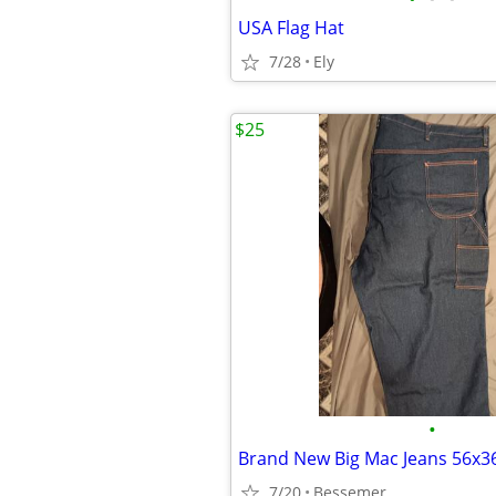
USA Flag Hat
7/28
Ely
$25
•
Brand New Big Mac Jeans 56x3
7/20
Bessemer