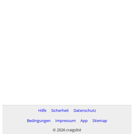
Hilfe
Sicherheit
Datenschutz
Bedingungen
Impressum
App
Sitemap
© 2026 craigslist