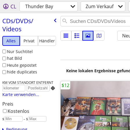
CL
Thunder Bay
Zum Verkauf
CDs/​DVDs/​
Videos
Neu
Alles
Privat
Händler
Nur Suchtitel
hat Bild
Heute gepostet
Keine lokalen Ergebnisse gefund
hide duplicates
KM VOM STANDORT ENTFERNT
$12

Karte verwenden...
Preis
Kostenlos
$
– $
Bedingung