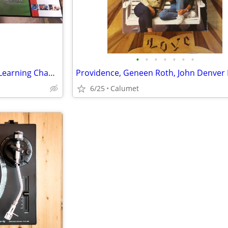
•
•
•
•
•
•
•
13 DVD's - Discovery Channel, Learning Channel, Movies and more
6/25
Calumet