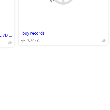
I buy records
Providence, Geneen Roth, John Denver DVD collections
7/30
Gile