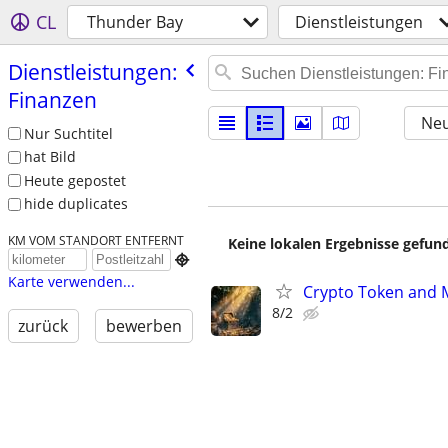
CL
Thunder Bay
Dienstleistungen
Dienstleistungen:
Finanzen
Neu
Nur Suchtitel
hat Bild
Heute gepostet
hide duplicates
KM VOM STANDORT ENTFERNT
Keine lokalen Ergebnisse gefund

Karte verwenden...
Crypto Token and 
8/2
zurück
bewerben