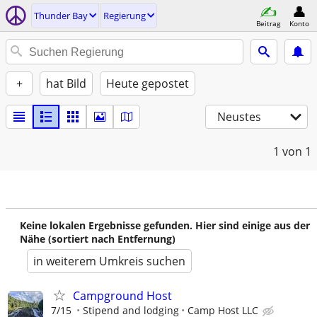
Thunder Bay
Regierung
Beitrag
Konto
+
hat Bild
Heute gepostet
Neustes
1
von 1
Keine lokalen Ergebnisse gefunden. Hier sind einige aus der
Nähe (sortiert nach Entfernung)
in weiterem Umkreis suchen
Campground Host
7/15
Stipend and lodging
Camp Host LLC