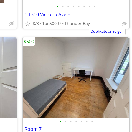
•
•
•
•
•
•
•
•
1 1310 Victoria Ave E
8/3
1br
500ft
Thunder Bay
2
Duplikate anzeigen
$600
•
•
•
•
•
•
•
Room 7