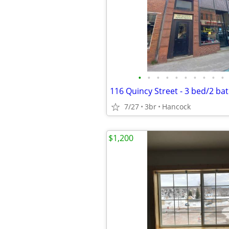
•
•
•
•
•
•
•
•
•
•
116 Quincy Street - 3 bed/2 b
7/27
3br
Hancock
$1,200