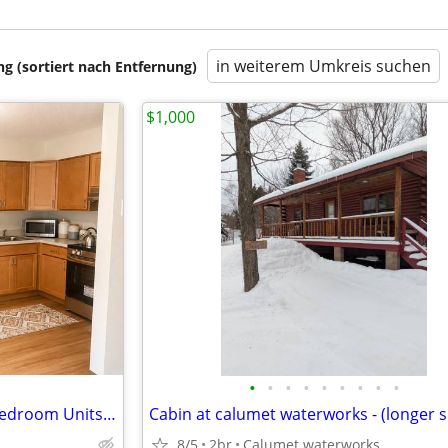
in weiterem Umkreis suchen
 (sortiert nach Entfernung)
$1,000
•
•
•
•
•
•
•
•
•
Birchwood Apartments 2 & 3 Bedroom Units-Rent Based on Income! $0-1511
8/5
2br
Calumet waterworks