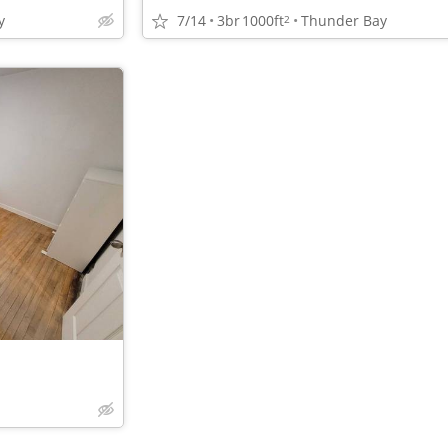
y
7/14
3br
1000ft
Thunder Bay
2