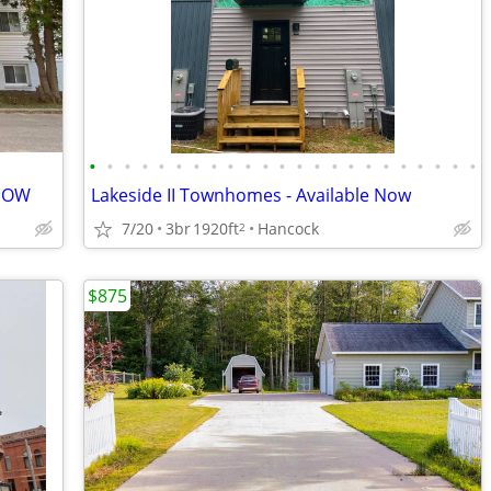
•
•
•
•
•
•
•
•
•
•
•
•
•
•
•
•
•
•
•
•
•
•
•
 NOW
Lakeside II Townhomes - Available Now
7/20
3br
1920ft
Hancock
2
$875