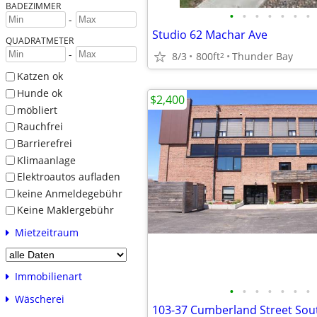
BADEZIMMER
•
•
•
•
•
•
•
-
Studio 62 Machar Ave
QUADRATMETER
-
8/3
800ft
Thunder Bay
2
Katzen ok
Hunde ok
$2,400
möbliert
Rauchfrei
Barrierefrei
Klimaanlage
Elektroautos aufladen
keine Anmeldegebühr
Keine Maklergebühr
Mietzeitraum
Immobilienart
•
•
•
•
•
•
•
Wäscherei