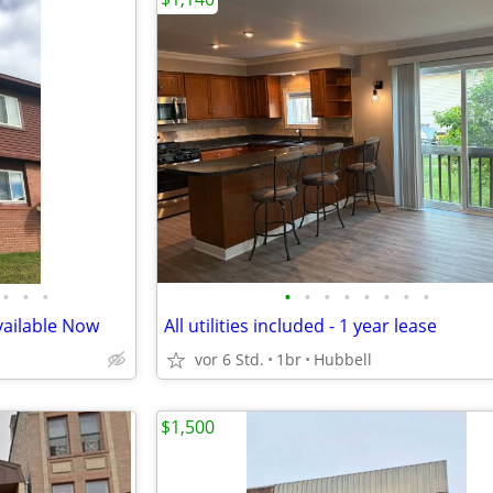
•
•
•
•
•
•
•
•
•
•
•
vailable Now
All utilities included - 1 year lease
vor 6 Std.
1br
Hubbell
$1,500