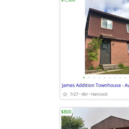
•
•
•
•
•
•
•
•
•
James Addition Townhouse - A
7/27
4br
Hancock
$800