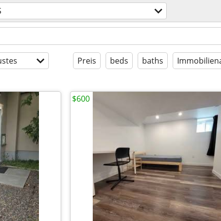
S
stes
Preis
beds
baths
Immobilien
$600