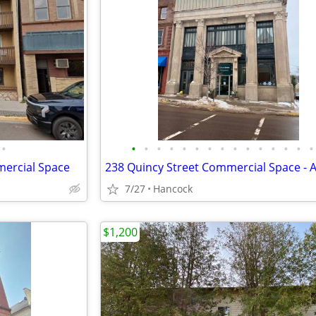
•
•
•
•
•
•
•
•
•
•
•
•
•
•
•
•
mercial Space
7/27
Hancock
$1,200