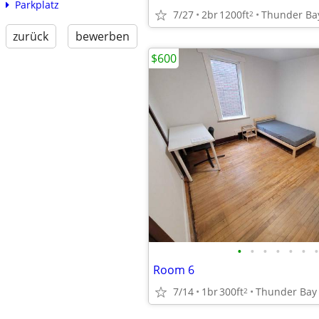
Parkplatz
7/27
2br
1200ft
Thunder Ba
2
zurück
bewerben
$600
•
•
•
•
•
•
•
Room 6
7/14
1br
300ft
Thunder Bay
2