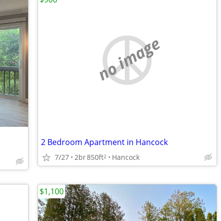
no image
2 Bedroom Apartment in Hancock
7/27
2br
850ft
Hancock
2
$1,100