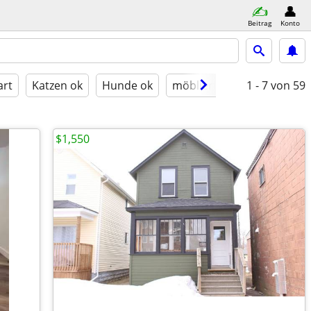
Beitrag
Konto
art
Katzen ok
Hunde ok
möbliert
1 - 7
von 59
$1,550