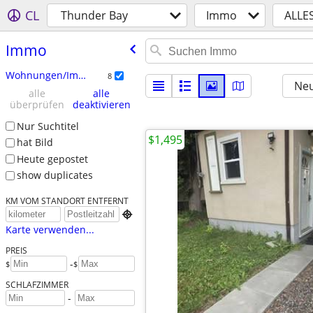
CL
Thunder Bay
Immo
ALLE
Immo
Wohnungen/Immo zur Miete
8
Neu
alle
alle
überprüfen
deaktivieren
Nur Suchtitel
$1,495
hat Bild
Heute gepostet
show duplicates
KM VOM STANDORT ENTFERNT

Karte verwenden...
PREIS
-
$
$
SCHLAFZIMMER
-