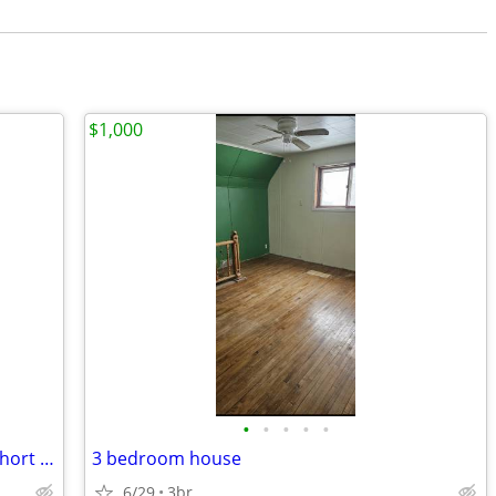
$1,000
•
•
•
•
•
Cabin at calumet waterworks - (longer short term)
3 bedroom house
6/29
3br