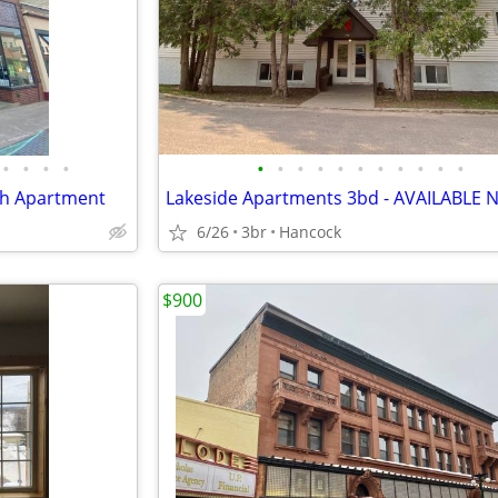
•
•
•
•
•
•
•
•
•
•
•
•
•
•
•
ath Apartment
Lakeside Apartments 3bd - AVAILABLE
6/26
3br
Hancock
$900