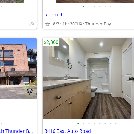
•
•
•
•
•
•
•
Room 9
8/3
1br
300ft
Thunder Bay
2
$2,800
•
•
•
•
•
•
•
•
•
103-37 Cumberland Street South Thunder Bay ON
3416 East Auto Road