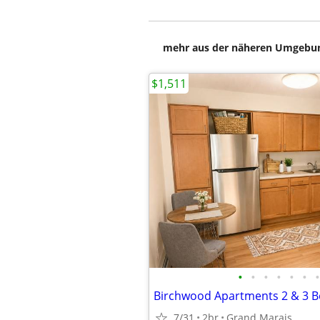
mehr aus der näheren Umgebung
$1,511
•
•
•
•
•
•
•
7/31
2br
Grand Marais