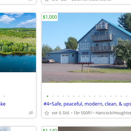
$1,000
•
•
•
•
•
•
•
•
•
•
•
•
•
•
•
•
•
ake
#4=Safe, peaceful, modern, clean, & ups
vor 6 Std.
1br
500ft
Hancock/Houghto
2
$1,140