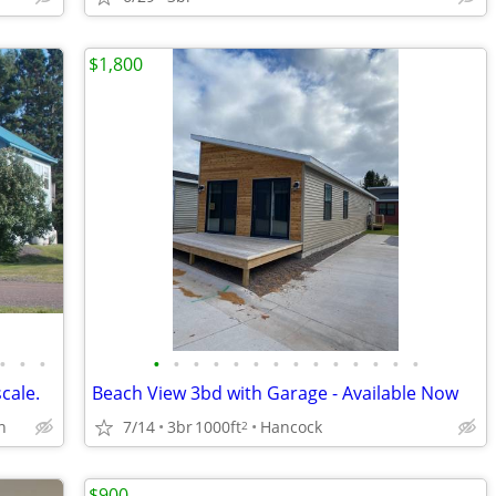
$1,800
•
•
•
•
•
•
•
•
•
•
•
•
•
•
•
•
•
cale.
Beach View 3bd with Garage - Available Now
n
7/14
3br
1000ft
Hancock
2
$900