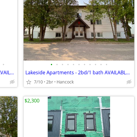
•
•
•
•
•
•
•
•
•
•
•
•
238 Quincy Street Commercial Space - AVAILABLE NOW
Lakeside Apartments - 2bd/1 bath AVAILABLE September 2026
7/10
2br
Hancock
$2,300