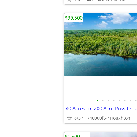
$99,500
•
•
•
•
•
•
•
•
40 Acres on 200 Acre Private L
8/3
1740000ft
Houghton
2
$1,500