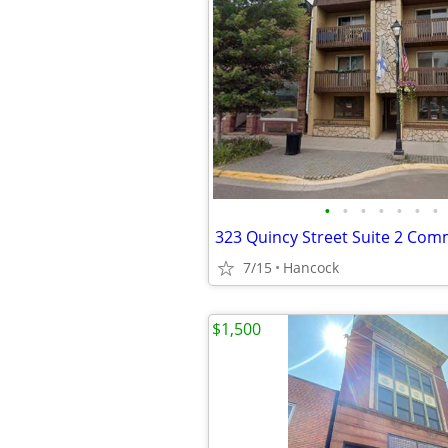
•
•
•
•
•
•
•
323 Quincy Street Suite 2 Com
7/15
Hancock
$1,500