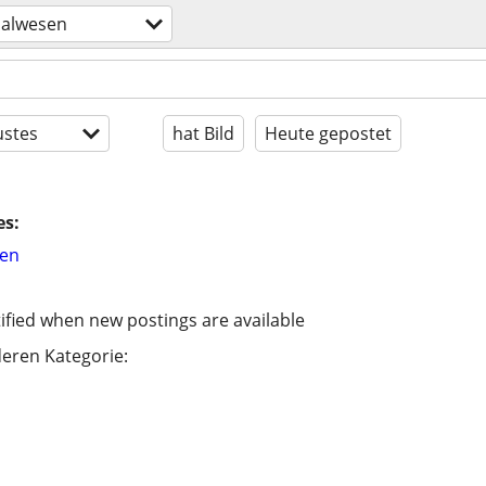
nalwesen
stes
hat Bild
Heute gepostet
es:
hen
ified when new postings are available
eren Kategorie: