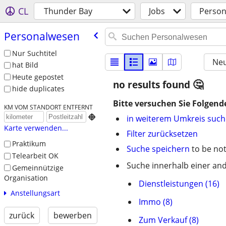
CL
Thunder Bay
Jobs
Perso
Personalwesen
Nur Suchtitel
Neu
hat Bild
Heute gepostet
no results found
hide duplicates
Bitte versuchen Sie Folgend
KM VOM STANDORT ENTFERNT

in weiterem Umkreis suc
Karte verwenden...
Filter zurücksetzen
Praktikum
Suche speichern
to be not
Telearbeit OK
Suche innerhalb einer and
Gemeinnützige
Organisation
Dienstleistungen (16)
Anstellungsart
Immo (8)
zurück
bewerben
Zum Verkauf (8)