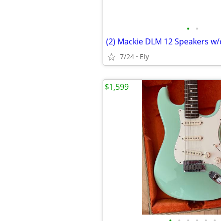
•
•
(2) Mackie DLM 12 Speakers w/
7/24
Ely
$1,599
•
•
•
•
•
•