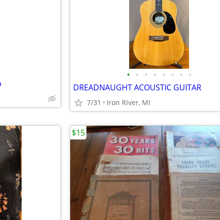
e
•
•
•
•
•
•
•
•
p
DREADNAUGHT ACOUSTIC GUITAR
7/31
Iron River, MI
$15