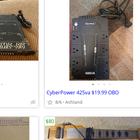
•
•
•
•
•
CyberPower 425va $19.99 OBO
8/6
Ashland
$80