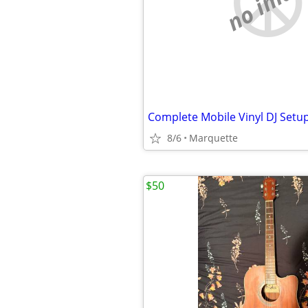
no imag
Complete Mobile Vinyl DJ Setu
8/6
Marquette
$50