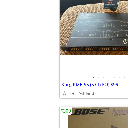
•
•
•
•
•
•
•
Korg KME-56 (5 Ch EQ) $99
8/6
Ashland
$300