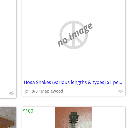
no image
Hosa Snakes (various lengths & types) $1 per foot OR LESS!
8/6
Maplewood
$100