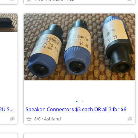
•
•
Middle Atlantic Products S1 1U AND S2 2U Security Covers
Speakon Connectors $3 each OR all 3 for $6
8/6
Ashland