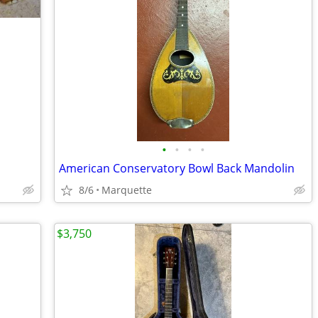
•
•
•
•
American Conservatory Bowl Back Mandolin
8/6
Marquette
$3,750