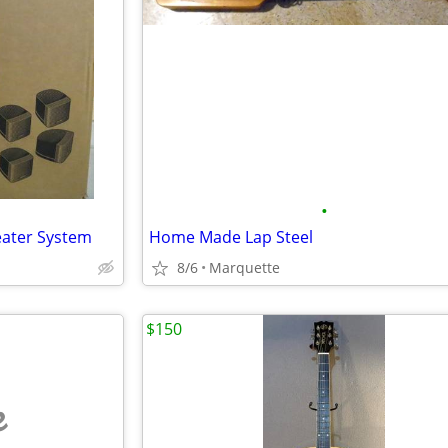
•
ater System
Home Made Lap Steel
8/6
Marquette
$150