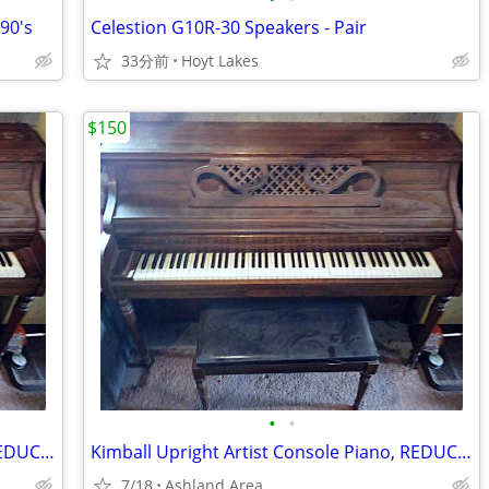
90's
Celestion G10R-30 Speakers - Pair
33分前
Hoyt Lakes
$150
•
•
Kimball Upright Artist Console Piano, REDUCED!
Kimball Upright Artist Console Piano, REDUCED!
7/18
Ashland Area