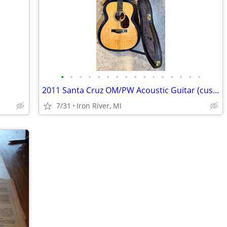
•
•
•
•
•
•
•
•
•
•
•
•
•
•
•
•
2011 Santa Cruz OM/PW Acoustic Guitar (custom)
7/31
Iron River, MI