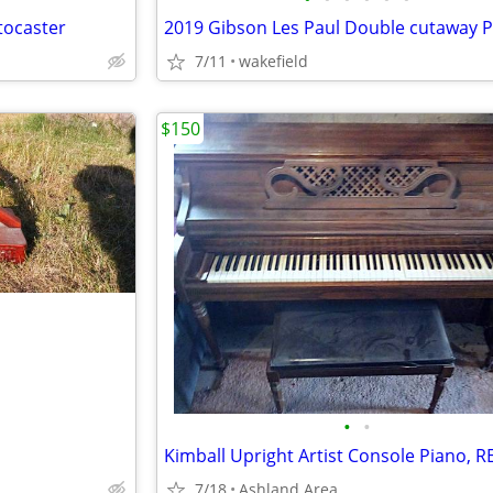
tocaster
2019 Gibson Les Paul Double cutaway P
7/11
wakefield
$150
•
•
7/18
Ashland Area