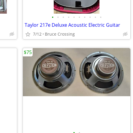
•
•
•
•
•
•
•
•
•
•
Taylor 217e Deluxe Acoustic Electric Guitar
7/12
Bruce Crossing
$75
•
•