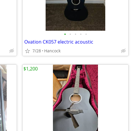
•
•
•
•
•
Ovation CK057 electric acoustic
7/28
Hancock
$1,200