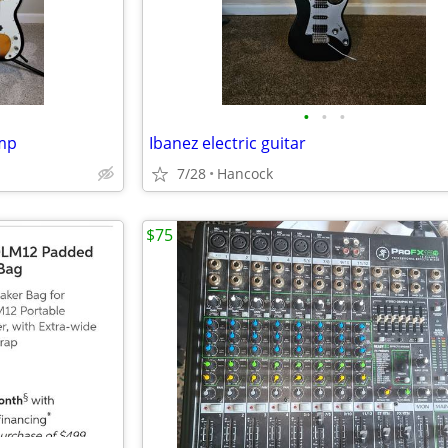
•
•
•
mp
Ibanez electric guitar
7/28
Hancock
$75