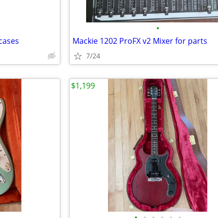
•
cases
Mackie 1202 ProFX v2 Mixer for parts
7/24
$1,199
•
•
•
•
•
•