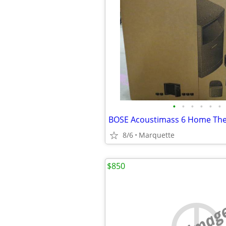
•
•
•
•
•
•
BOSE Acoustimass 6 Home The
8/6
Marquette
$850