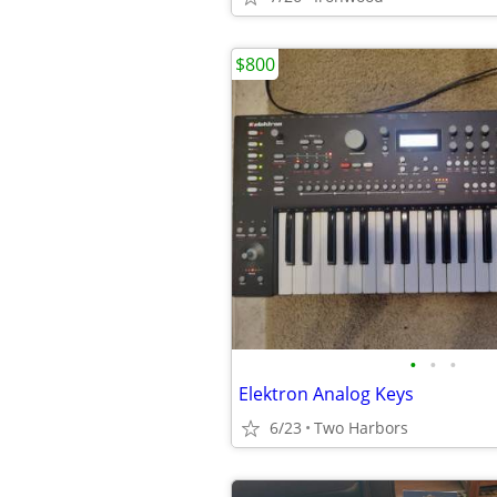
$800
•
•
•
Elektron Analog Keys
6/23
Two Harbors