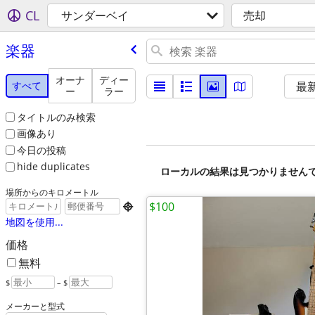
CL
サンダーベイ
売却
楽器
オーナ
ディー
すべて
最
ー
ラー
タイトルのみ検索
画像あり
今日の投稿
hide duplicates
ローカルの結果は見つかりません
場所からのキロメートル
$100

地図を使用...
価格
無料
$
– $
メーカーと型式