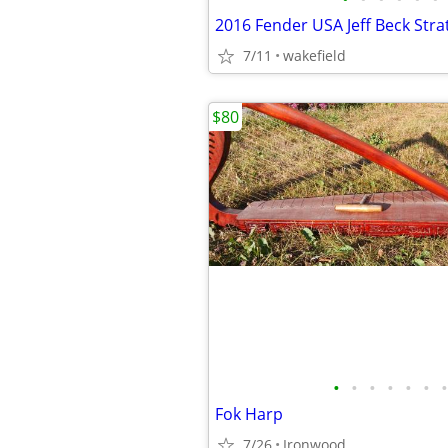
2016 Fender USA Jeff Beck Stra
7/11
wakefield
$80
•
•
•
•
•
•
•
Fok Harp
7/26
Ironwood