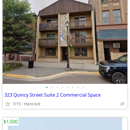
•
•
•
•
•
•
•
•
323 Quincy Street Suite 2 Commercial Space
7/15
Hancock
$1,500