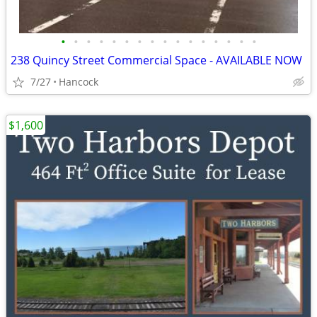
•
•
•
•
•
•
•
•
•
•
•
•
•
•
•
•
238 Quincy Street Commercial Space - AVAILABLE NOW
7/27
Hancock
$1,600