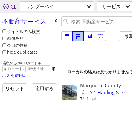
CL
サンダーベイ
サービス
不動産サービス
タイトルのみ検索
最
画像あり
今日の投稿
hide duplicates
場所からのキロメートル

ローカルの結果は見つかりません
地図を使用...
Marquette County
リセット
適用する
A-1 Hauling & Pro
7/11