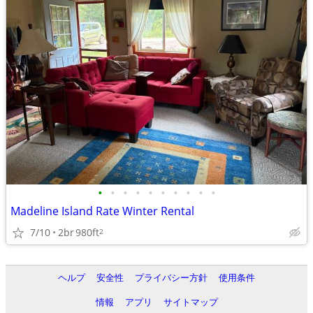
•
•
•
•
•
•
•
•
•
•
Madeline Island Rate Winter Rental
7/10
2br
980ft
2
ヘルプ
安全性
プライバシー方針
使用条件
情報
アプリ
サイトマップ