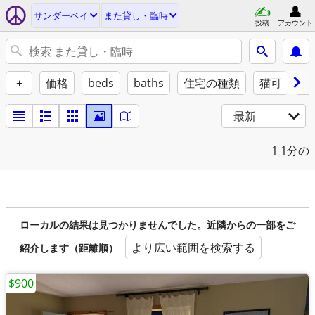
サンダーベイ
また貸し・臨時
投稿
アカウント
+
価格
beds
baths
住宅の種類
猫可
犬
最新
1
1分の
ローカルの結果は見つかりませんでした。近隣からの一部をご
より広い範囲を検索する
紹介します（距離順）
$900