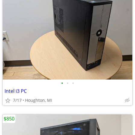
•
•
•
Intel i3 PC
7/17
Houghton, MI
$850