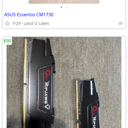
•
•
ASUS Essentio CM1730
7/29
Land O Lakes
$90