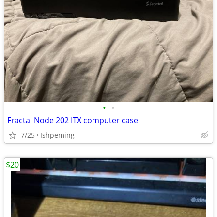
•
•
Fractal Node 202 ITX computer case
7/25
Ishpeming
$20