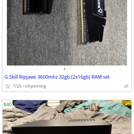
•
•
G.Skill Ripjaws 3600mhz 32gb (2x16gb) RAM set
7/25
Ishpeming
$40