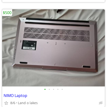
$500
•
•
•
•
•
NIMO Laptop
8/6
Land o lakes