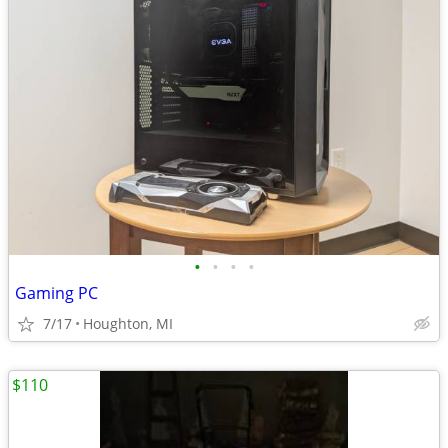
•
•
•
•
Gaming PC
7/17
Houghton, MI
$110