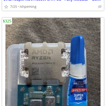
7/25
Ishpeming
$325