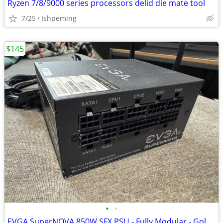
Ryzen 7/8/9000 series processors delid die mate tool
7/25
Ishpeming
$145
•
•
EVGA SuperNOVA 850W SFX PSU - Fully Modular - Gold Rated