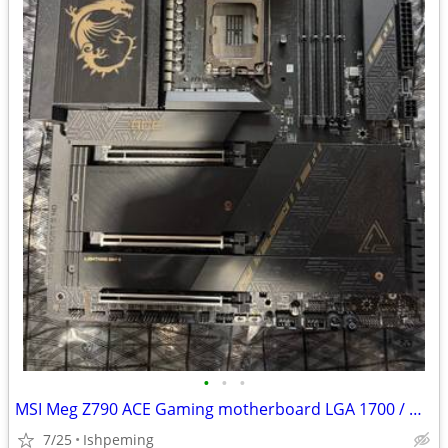
•
•
•
MSI Meg Z790 ACE Gaming motherboard LGA 1700 / DDR5 / E-ATX
7/25
Ishpeming