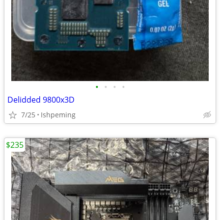
•
•
•
•
Delidded 9800x3D
7/25
Ishpeming
$235