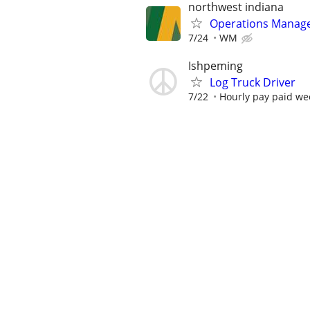
northwest indiana
Operations Manag
7/24
WM
Ishpeming
Log Truck Driver
7/22
Hourly pay paid we