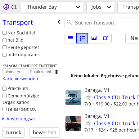
CL
Thunder Bay
Jobs
Transp
Transport
Nur Suchtitel
Neu
hat Bild
Heute gepostet
hide duplicates
KM VOM STANDORT ENTFERNT

Keine lokalen Ergebnisse gefund
Karte verwenden...
Praktikum
Baraga, MI
Gemeinnützige
Class A CDL Truck D
Organisation
7/9
$19.00 - $22.00 per 
Telearbeit OK
Baraga, MI
Anstellungsart
Class A CDL Truck D
7/17
$24 - $28 per hour
zurück
bewerben