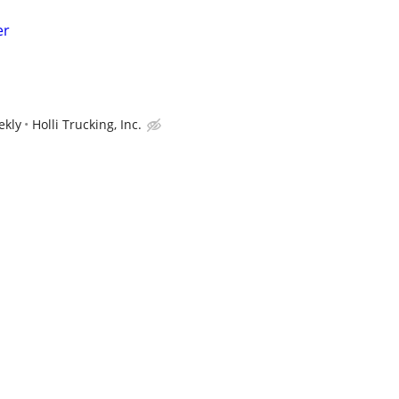
er
ekly
Holli Trucking, Inc.